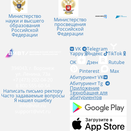
Министерство
Министерство
науки и высшего
просвещения
образования
Российской
Российской
Федерации
Федерации
VK
Telegram
Yappy
Яндекс
TikTok
OK
Дзен
Rutube
394043, г. Воронеж
Pinterest
Max
ул. Ленина, 73а
Абитуриент VK
+7 (473) 202-04-20
Абитуриент Tg
8 800 555-60-54
Приложение
Написать письмо ректору
Технобашня для
Часто задаваемые вопросы
абитуриентов
Я нашел ошибку
info@vivt.ru
support@vivt.ru