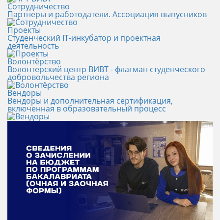
Сотрудничество
Партнеры и работодатели. Ассоциация выпусников
Проекты
Студенческий IT-инкубатор и проектная
деятельность
Волонтёрство
Волонтерский центр ВИВТ - флагман студенческого
добровольчества региона
Вендоры
Вендоры и дополнительная сертификация,
включенная в образовательный процесс
Новости