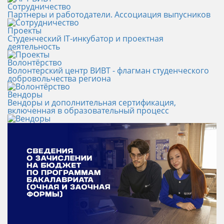
Сотрудничество
Партнеры и работодатели. Ассоциация выпусников
Проекты
Студенческий IT-инкубатор и проектная
деятельность
Волонтёрство
Волонтерский центр ВИВТ - флагман студенческого
добровольчества региона
Вендоры
Вендоры и дополнительная сертификация,
включенная в образовательный процесс
Новости