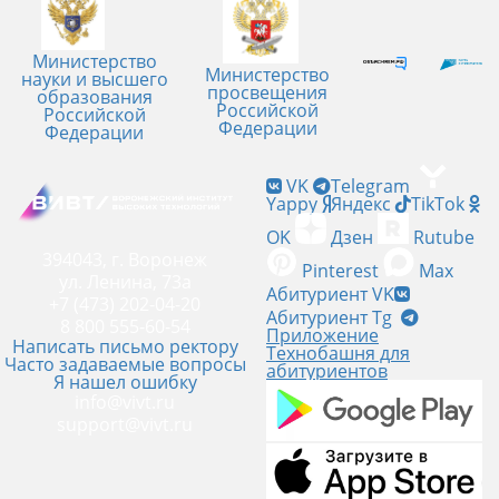
Министерство
Министерство
науки и высшего
просвещения
образования
Российской
Российской
Федерации
Федерации
VK
Telegram
Yappy
Яндекс
TikTok
OK
Дзен
Rutube
394043, г. Воронеж
Pinterest
Max
ул. Ленина, 73а
Абитуриент VK
+7 (473) 202-04-20
Абитуриент Tg
8 800 555-60-54
Приложение
Написать письмо ректору
Технобашня для
Часто задаваемые вопросы
абитуриентов
Я нашел ошибку
info@vivt.ru
support@vivt.ru