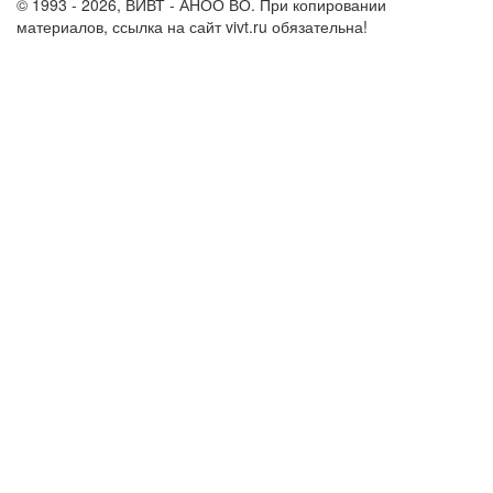
© 1993 - 2026, ВИВТ - АНОО ВО. При копировании
материалов, ссылка на сайт vivt.ru обязательна!
Политика в
отношении обработки персональных данных в ВИВТ – АНОО
ВО