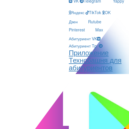
VK
Telegram
Yappy
Яндекс
TikTok
OK
Дзен
Rutube
Pinterest
Max
Абитуриент VK
Абитуриент Tg
Приложение
Технобашня для
абитуриентов