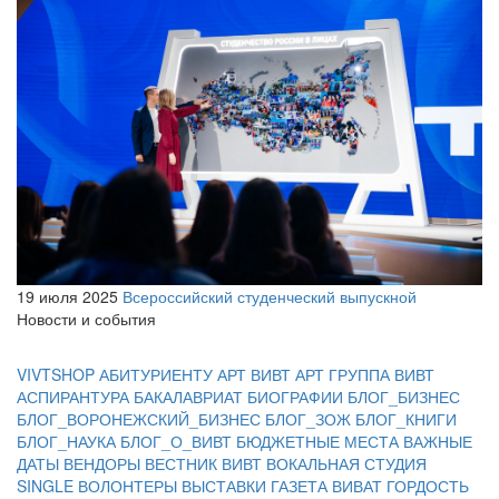
19 июля 2025
Всероссийский студенческий выпускной
Новости и события
VIVTSHOP
АБИТУРИЕНТУ
АРТ ВИВТ
АРТ ГРУППА ВИВТ
АСПИРАНТУРА
БАКАЛАВРИАТ
БИОГРАФИИ
БЛОГ_БИЗНЕС
БЛОГ_ВОРОНЕЖСКИЙ_БИЗНЕС
БЛОГ_ЗОЖ
БЛОГ_КНИГИ
БЛОГ_НАУКА
БЛОГ_О_ВИВТ
БЮДЖЕТНЫЕ МЕСТА
ВАЖНЫЕ
ДАТЫ
ВЕНДОРЫ
ВЕСТНИК ВИВТ
ВОКАЛЬНАЯ СТУДИЯ
SINGLE
ВОЛОНТЕРЫ
ВЫСТАВКИ
ГАЗЕТА ВИВАТ
ГОРДОСТЬ