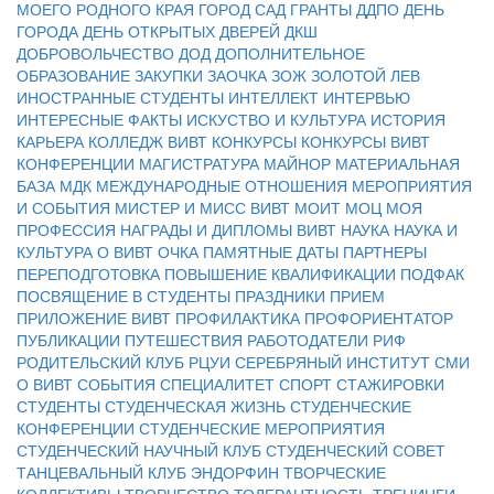
МОЕГО РОДНОГО КРАЯ
ГОРОД САД
ГРАНТЫ
ДДПО
ДЕНЬ
ГОРОДА
ДЕНЬ ОТКРЫТЫХ ДВЕРЕЙ
ДКШ
ДОБРОВОЛЬЧЕСТВО
ДОД
ДОПОЛНИТЕЛЬНОЕ
ОБРАЗОВАНИЕ
ЗАКУПКИ
ЗАОЧКА
ЗОЖ
ЗОЛОТОЙ ЛЕВ
ИНОСТРАННЫЕ СТУДЕНТЫ
ИНТЕЛЛЕКТ
ИНТЕРВЬЮ
ИНТЕРЕСНЫЕ ФАКТЫ
ИСКУСТВО И КУЛЬТУРА
ИСТОРИЯ
КАРЬЕРА
КОЛЛЕДЖ ВИВТ
КОНКУРСЫ
КОНКУРСЫ ВИВТ
КОНФЕРЕНЦИИ
МАГИСТРАТУРА
МАЙНОР
МАТЕРИАЛЬНАЯ
БАЗА
МДК
МЕЖДУНАРОДНЫЕ ОТНОШЕНИЯ
МЕРОПРИЯТИЯ
И СОБЫТИЯ
МИСТЕР И МИСС ВИВТ
МОИТ
МОЦ
МОЯ
ПРОФЕССИЯ
НАГРАДЫ И ДИПЛОМЫ ВИВТ
НАУКА
НАУКА И
КУЛЬТУРА
О ВИВТ
ОЧКА
ПАМЯТНЫЕ ДАТЫ
ПАРТНЕРЫ
ПЕРЕПОДГОТОВКА
ПОВЫШЕНИЕ КВАЛИФИКАЦИИ
ПОДФАК
ПОСВЯЩЕНИЕ В СТУДЕНТЫ
ПРАЗДНИКИ
ПРИЕМ
ПРИЛОЖЕНИЕ ВИВТ
ПРОФИЛАКТИКА
ПРОФОРИЕНТАТОР
ПУБЛИКАЦИИ
ПУТЕШЕСТВИЯ
РАБОТОДАТЕЛИ
РИФ
РОДИТЕЛЬСКИЙ КЛУБ
РЦУИ
СЕРЕБРЯНЫЙ ИНСТИТУТ
СМИ
О ВИВТ
СОБЫТИЯ
СПЕЦИАЛИТЕТ
СПОРТ
СТАЖИРОВКИ
СТУДЕНТЫ
СТУДЕНЧЕСКАЯ ЖИЗНЬ
СТУДЕНЧЕСКИЕ
КОНФЕРЕНЦИИ
СТУДЕНЧЕСКИЕ МЕРОПРИЯТИЯ
СТУДЕНЧЕСКИЙ НАУЧНЫЙ КЛУБ
СТУДЕНЧЕСКИЙ СОВЕТ
ТАНЦЕВАЛЬНЫЙ КЛУБ ЭНДОРФИН
ТВОРЧЕСКИЕ
КОЛЛЕКТИВЫ
ТВОРЧЕСТВО
ТОЛЕРАНТНОСТЬ
ТРЕНИНГИ