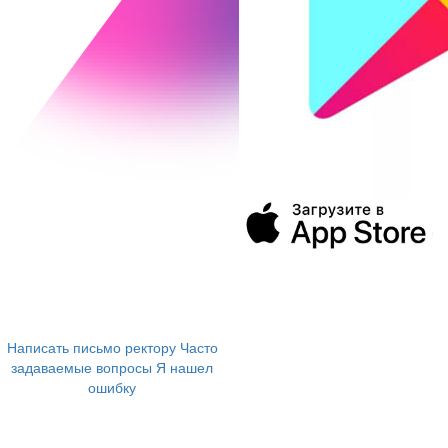
394043, г. Воронеж
ул. Ленина, 73а
+7 (473) 202-04-20
8 800 555-60-54
Написать письмо ректору
Часто
задаваемые вопросы
Я нашел
ошибку
info@vivt.ru
support@vivt.ru