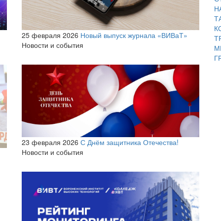
Н
Т
К
25 февраля 2026
Новый выпуск журнала «ВИВаТ»
Т
Новости и события
М
Г
23 февраля 2026
С Днём защитника Отечества!
Новости и события