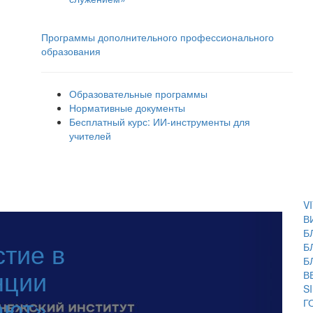
Программы дополнительного профессионального
образования
Образовательные программы
Нормативные документы
Бесплатный курс: ИИ‑инструменты для
учителей
V
В
Б
стие в
Б
Б
нции
В
S
ают»
Г