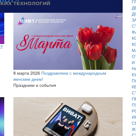
Г
Д
Д
З
С
Ф
К
К
RT
М
О
И
Н
8 марта 2026
Поздравляем с международным
К
женским днем!
П
Праздники и события
К
С
П
П
Р
И
С
Ж
С