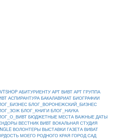
IVTSHOP
АБИТУРИЕНТУ
АРТ ВИВТ
АРТ ГРУППА
ИВТ
АСПИРАНТУРА
БАКАЛАВРИАТ
БИОГРАФИИ
ЛОГ_БИЗНЕС
БЛОГ_ВОРОНЕЖСКИЙ_БИЗНЕС
ЛОГ_ЗОЖ
БЛОГ_КНИГИ
БЛОГ_НАУКА
ЛОГ_О_ВИВТ
БЮДЖЕТНЫЕ МЕСТА
ВАЖНЫЕ ДАТЫ
ЕНДОРЫ
ВЕСТНИК ВИВТ
ВОКАЛЬНАЯ СТУДИЯ
INGLE
ВОЛОНТЕРЫ
ВЫСТАВКИ
ГАЗЕТА ВИВАТ
ОРДОСТЬ МОЕГО РОДНОГО КРАЯ
ГОРОД САД