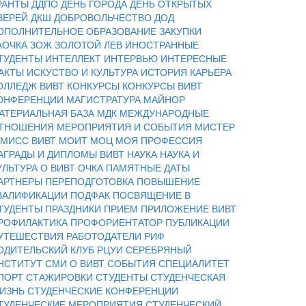
РАНТЫ
ДДПО
ДЕНЬ ГОРОДА
ДЕНЬ ОТКРЫТЫХ
ВЕРЕЙ
ДКШ
ДОБРОВОЛЬЧЕСТВО
ДОД
ОПОЛНИТЕЛЬНОЕ ОБРАЗОВАНИЕ
ЗАКУПКИ
АОЧКА
ЗОЖ
ЗОЛОТОЙ ЛЕВ
ИНОСТРАННЫЕ
ТУДЕНТЫ
ИНТЕЛЛЕКТ
ИНТЕРВЬЮ
ИНТЕРЕСНЫЕ
АКТЫ
ИСКУСТВО И КУЛЬТУРА
ИСТОРИЯ
КАРЬЕРА
ОЛЛЕДЖ ВИВТ
КОНКУРСЫ
КОНКУРСЫ ВИВТ
ОНФЕРЕНЦИИ
МАГИСТРАТУРА
МАЙНОР
АТЕРИАЛЬНАЯ БАЗА
МДК
МЕЖДУНАРОДНЫЕ
ТНОШЕНИЯ
МЕРОПРИЯТИЯ И СОБЫТИЯ
МИСТЕР
 МИСС ВИВТ
МОИТ
МОЦ
МОЯ ПРОФЕССИЯ
АГРАДЫ И ДИПЛОМЫ ВИВТ
НАУКА
НАУКА И
УЛЬТУРА
О ВИВТ
ОЧКА
ПАМЯТНЫЕ ДАТЫ
АРТНЕРЫ
ПЕРЕПОДГОТОВКА
ПОВЫШЕНИЕ
ВАЛИФИКАЦИИ
ПОДФАК
ПОСВЯЩЕНИЕ В
ТУДЕНТЫ
ПРАЗДНИКИ
ПРИЕМ
ПРИЛОЖЕНИЕ ВИВТ
РОФИЛАКТИКА
ПРОФОРИЕНТАТОР
ПУБЛИКАЦИИ
УТЕШЕСТВИЯ
РАБОТОДАТЕЛИ
РИФ
ОДИТЕЛЬСКИЙ КЛУБ
РЦУИ
СЕРЕБРЯНЫЙ
НСТИТУТ
СМИ О ВИВТ
СОБЫТИЯ
СПЕЦИАЛИТЕТ
ПОРТ
СТАЖИРОВКИ
СТУДЕНТЫ
СТУДЕНЧЕСКАЯ
ИЗНЬ
СТУДЕНЧЕСКИЕ КОНФЕРЕНЦИИ
ТУДЕНЧЕСКИЕ МЕРОПРИЯТИЯ
СТУДЕНЧЕСКИЙ