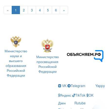
«
1
2
3
4
5
6
»
Министерство
науки и
Министерство
высшего
просвещения
образования
Российской
Российской
Федерации
Федерации
VK
Telegram
Yappy
Яндекс
TikTok
OK
Дзен
Rutube