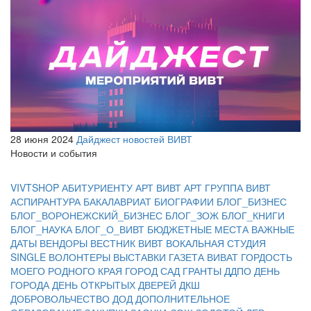
28 июня 2024
Дайджест новостей ВИВТ
Новости и события
VIVTSHOP
АБИТУРИЕНТУ
АРТ ВИВТ
АРТ ГРУППА ВИВТ
АСПИРАНТУРА
БАКАЛАВРИАТ
БИОГРАФИИ
БЛОГ_БИЗНЕС
БЛОГ_ВОРОНЕЖСКИЙ_БИЗНЕС
БЛОГ_ЗОЖ
БЛОГ_КНИГИ
БЛОГ_НАУКА
БЛОГ_О_ВИВТ
БЮДЖЕТНЫЕ МЕСТА
ВАЖНЫЕ
ДАТЫ
ВЕНДОРЫ
ВЕСТНИК ВИВТ
ВОКАЛЬНАЯ СТУДИЯ
SINGLE
ВОЛОНТЕРЫ
ВЫСТАВКИ
ГАЗЕТА ВИВАТ
ГОРДОСТЬ
МОЕГО РОДНОГО КРАЯ
ГОРОД САД
ГРАНТЫ
ДДПО
ДЕНЬ
ГОРОДА
ДЕНЬ ОТКРЫТЫХ ДВЕРЕЙ
ДКШ
ДОБРОВОЛЬЧЕСТВО
ДОД
ДОПОЛНИТЕЛЬНОЕ