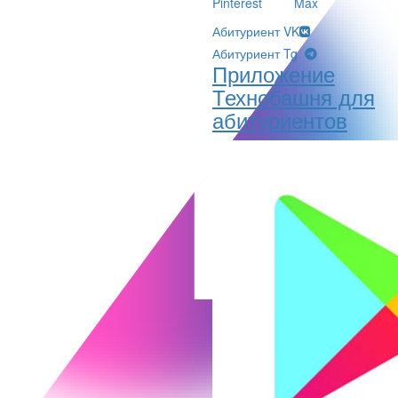
Pinterest
Max
Абитуриент VK
Абитуриент Tg
Приложение
Технобашня для
абитуриентов