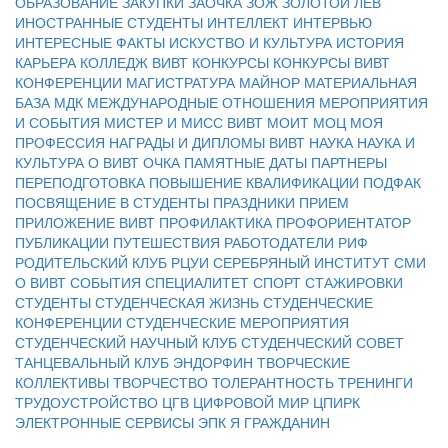
ОБРАЗОВАНИЕ
ЗАКУПКИ
ЗАОЧКА
ЗОЖ
ЗОЛОТОЙ ЛЕВ
ИНОСТРАННЫЕ СТУДЕНТЫ
ИНТЕЛЛЕКТ
ИНТЕРВЬЮ
ИНТЕРЕСНЫЕ ФАКТЫ
ИСКУСТВО И КУЛЬТУРА
ИСТОРИЯ
КАРЬЕРА
КОЛЛЕДЖ ВИВТ
КОНКУРСЫ
КОНКУРСЫ ВИВТ
КОНФЕРЕНЦИИ
МАГИСТРАТУРА
МАЙНОР
МАТЕРИАЛЬНАЯ
БАЗА
МДК
МЕЖДУНАРОДНЫЕ ОТНОШЕНИЯ
МЕРОПРИЯТИЯ
И СОБЫТИЯ
МИСТЕР И МИСС ВИВТ
МОИТ
МОЦ
МОЯ
ПРОФЕССИЯ
НАГРАДЫ И ДИПЛОМЫ ВИВТ
НАУКА
НАУКА И
КУЛЬТУРА
О ВИВТ
ОЧКА
ПАМЯТНЫЕ ДАТЫ
ПАРТНЕРЫ
ПЕРЕПОДГОТОВКА
ПОВЫШЕНИЕ КВАЛИФИКАЦИИ
ПОДФАК
ПОСВЯЩЕНИЕ В СТУДЕНТЫ
ПРАЗДНИКИ
ПРИЕМ
ПРИЛОЖЕНИЕ ВИВТ
ПРОФИЛАКТИКА
ПРОФОРИЕНТАТОР
ПУБЛИКАЦИИ
ПУТЕШЕСТВИЯ
РАБОТОДАТЕЛИ
РИФ
РОДИТЕЛЬСКИЙ КЛУБ
РЦУИ
СЕРЕБРЯНЫЙ ИНСТИТУТ
СМИ
О ВИВТ
СОБЫТИЯ
СПЕЦИАЛИТЕТ
СПОРТ
СТАЖИРОВКИ
СТУДЕНТЫ
СТУДЕНЧЕСКАЯ ЖИЗНЬ
СТУДЕНЧЕСКИЕ
КОНФЕРЕНЦИИ
СТУДЕНЧЕСКИЕ МЕРОПРИЯТИЯ
СТУДЕНЧЕСКИЙ НАУЧНЫЙ КЛУБ
СТУДЕНЧЕСКИЙ СОВЕТ
ТАНЦЕВАЛЬНЫЙ КЛУБ ЭНДОРФИН
ТВОРЧЕСКИЕ
КОЛЛЕКТИВЫ
ТВОРЧЕСТВО
ТОЛЕРАНТНОСТЬ
ТРЕНИНГИ
ТРУДОУСТРОЙСТВО
ЦГВ
ЦИФРОВОЙ МИР
ЦПИРК
ЭЛЕКТРОННЫЕ СЕРВИСЫ
ЭПК
Я ГРАЖДАНИН