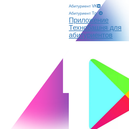
Абитуриент VK
Абитуриент Tg
Приложение
Технобашня для
абитуриентов