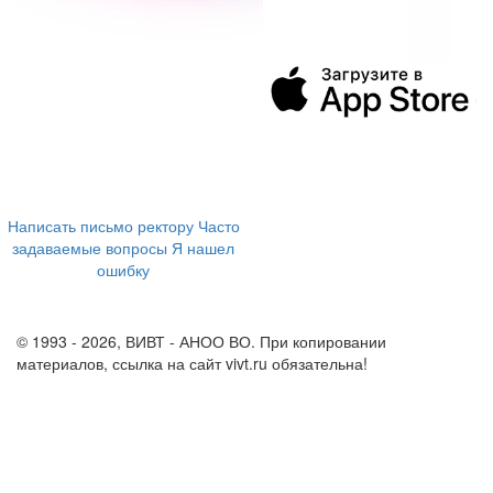
394043, г. Воронеж
ул. Ленина, 73а
+7 (473) 202-04-20
8 800 555-60-54
Написать письмо ректору
Часто
задаваемые вопросы
Я нашел
ошибку
info@vivt.ru
support@vivt.ru
© 1993 - 2026, ВИВТ - АНОО ВО. При копировании
материалов, ссылка на сайт vivt.ru обязательна!
Политика в
отношении обработки персональных данных в ВИВТ – АНОО
ВО