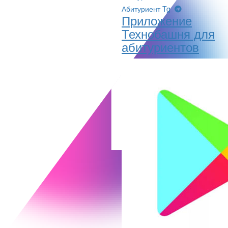
Абитуриент Tg
Приложение
Технобашня для
абитуриентов