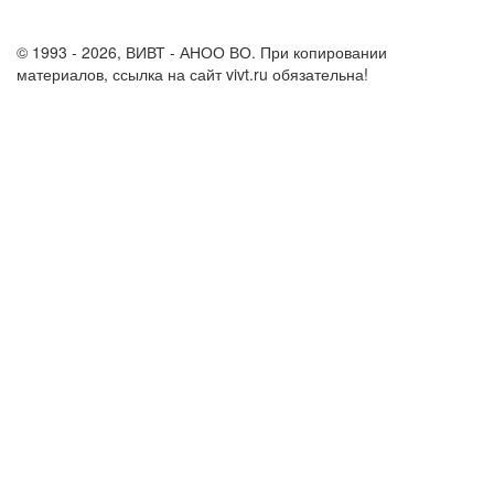
info@vivt.ru
support@vivt.ru
© 1993 - 2026, ВИВТ - АНОО ВО. При копировании
материалов, ссылка на сайт vivt.ru обязательна!
Политика в
отношении обработки персональных данных в ВИВТ – АНОО
ВО