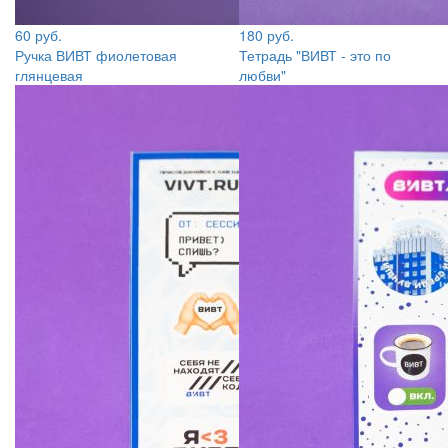
60 руб.
180 руб.
Ручка ВИВТ фиолетовая
Тетрадь "ВИВТ - это по
глянцевая
любви"