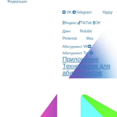
Федерации
VK
Telegram
Yappy
Яндекс
TikTok
OK
Дзен
Rutube
Pinterest
Max
Абитуриент VK
Абитуриент Tg
Приложение
Технобашня для
абитуриентов