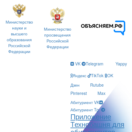
Министерство
науки и
Министерство
высшего
просвещения
образования
Российской
Российской
Федерации
Федерации
VK
Telegram
Yappy
Яндекс
TikTok
OK
Дзен
Rutube
Pinterest
Max
Абитуриент VK
Абитуриент Tg
Приложение
Технобашня для
абитуриентов