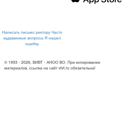
394043, г. Воронеж
ул. Ленина, 73а
+7 (473) 202-04-20
8 800 555-60-54
Написать письмо ректору
Часто
задаваемые вопросы
Я нашел
ошибку
info@vivt.ru
support@vivt.ru
© 1993 - 2026, ВИВТ - АНОО ВО. При копировании
материалов, ссылка на сайт vivt.ru обязательна!
Политика в
отношении обработки персональных данных в ВИВТ – АНОО
ВО