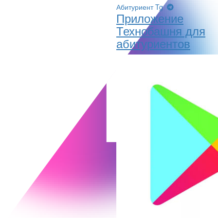
Абитуриент Tg
Приложение
Технобашня для
абитуриентов