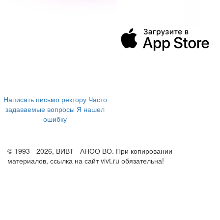
394043, г. Воронеж
ул. Ленина, 73а
+7 (473) 202-04-20
8 800 555-60-54
Написать письмо ректору
Часто
задаваемые вопросы
Я нашел
ошибку
info@vivt.ru
support@vivt.ru
© 1993 - 2026, ВИВТ - АНОО ВО. При копировании
материалов, ссылка на сайт vivt.ru обязательна!
Политика в
отношении обработки персональных данных в ВИВТ – АНОО
ВО