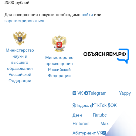
2500 рублей
Для совершения покупки необходимо
войти
или
зарегистрироваться
Министерство
науки и
Министерство
высшего
просвещения
образования
Российской
Российской
Федерации
Федерации
VK
Telegram
Yappy
Яндекс
TikTok
OK
Дзен
Rutube
Pinterest
Max
Абитуриент VK