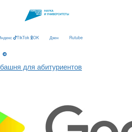
Яндекс
TikTok
OK
Дзен
Rutube
g
башня для абитуриентов