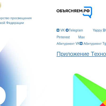
ерство просвещения
ской Федерации
VK
Telegram
Yappy
Pinterest
Max
Абитуриент VK
Абитуриент T
Приложение Техно