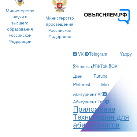
Министерство
науки и
Министерство
высшего
просвещения
образования
Российской
Российской
Федерации
Федерации
VK
Telegram
Yappy
Яндекс
TikTok
OK
Дзен
Rutube
Pinterest
Max
Абитуриент VK
Абитуриент Tg
Приложение
Технобашня для
абитуриентов