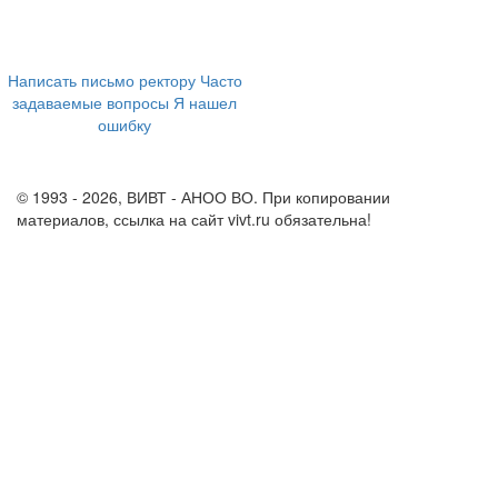
ул. Ленина, 73а
+7 (473) 202-04-20
8 800 555-60-54
Написать письмо ректору
Часто
задаваемые вопросы
Я нашел
ошибку
info@vivt.ru
support@vivt.ru
© 1993 - 2026, ВИВТ - АНОО ВО. При копировании
материалов, ссылка на сайт vivt.ru обязательна!
Политика в
отношении обработки персональных данных в ВИВТ – АНОО
ВО