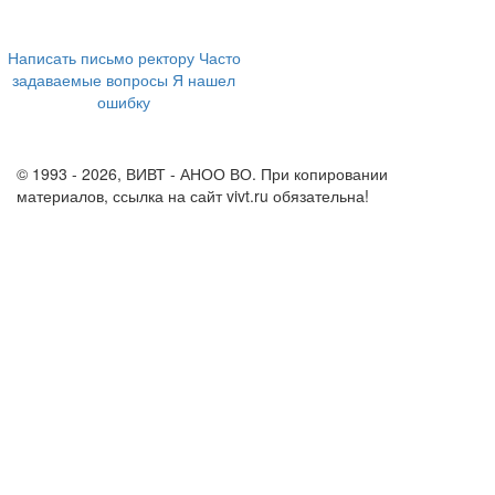
+7 (473) 202-04-20
8 800 555-60-54
Написать письмо ректору
Часто
задаваемые вопросы
Я нашел
ошибку
info@vivt.ru
support@vivt.ru
© 1993 - 2026, ВИВТ - АНОО ВО. При копировании
материалов, ссылка на сайт vivt.ru обязательна!
Политика в
отношении обработки персональных данных в ВИВТ – АНОО
ВО