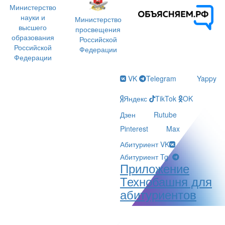
Министерство
науки и
Министерство
высшего
просвещения
образования
Российской
Российской
Федерации
Федерации
VK
Telegram
Yappy
Яндекс
TikTok
OK
Дзен
Rutube
Pinterest
Max
Абитуриент VK
Абитуриент Tg
Приложение
Технобашня для
абитуриентов