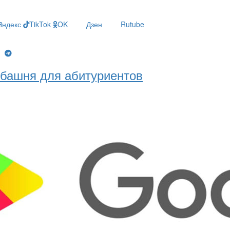
Яндекс
TikTok
OK
Дзен
Rutube
g
башня для абитуриентов