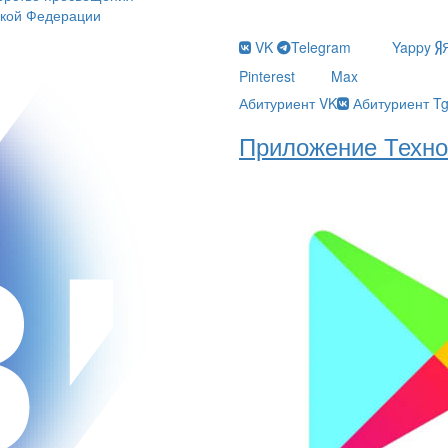
ской Федерации
VK
Telegram
Yappy
Pinterest
Max
Абитуриент VK
Абитуриент T
Приложение Техно