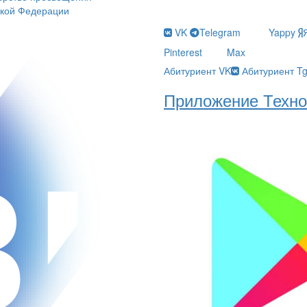
ской Федерации
VK
Telegram
Yappy
Pinterest
Max
Абитуриент VK
Абитуриент T
Приложение Техно