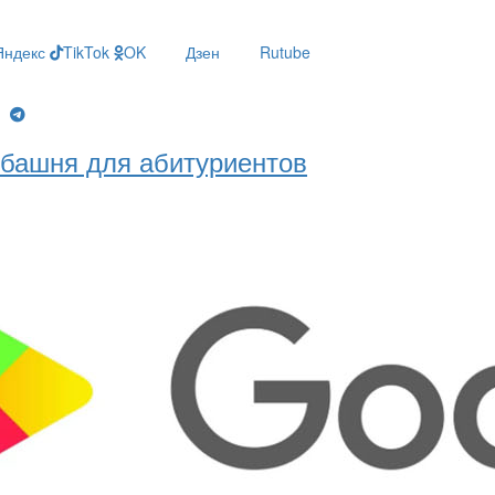
Яндекс
TikTok
OK
Дзен
Rutube
g
башня для абитуриентов