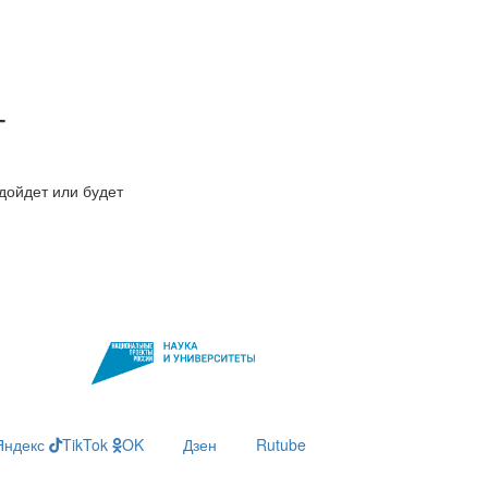
Т
дойдет или будет
Яндекс
TikTok
OK
Дзен
Rutube