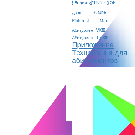
Яндекс
TikTok
OK
Дзен
Rutube
Pinterest
Max
Абитуриент VK
Абитуриент Tg
Приложение
Технобашня для
абитуриентов