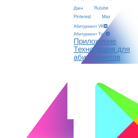
Дзен
Rutube
Pinterest
Max
Абитуриент VK
Абитуриент Tg
Приложение
Технобашня для
абитуриентов