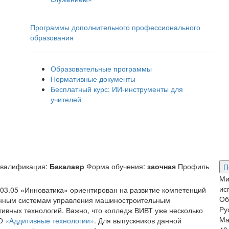
Программы дополнительного профессионального
образования
Образовательные программы
Нормативные документы
Бесплатный курс: ИИ‑инструменты для
учителей
квалификация:
Бакалавр
Форма обучения:
заочная
Профиль
П
Ми
ис
03.05 «Инноватика» ориентирован на развитие компетенций
Об
анным системам управления машиностроительным
Ру
тивных технологий. Важно, что колледж ВИВТ уже несколько
Ма
ПО
«Аддитивные технологии»
. Для выпускников данной