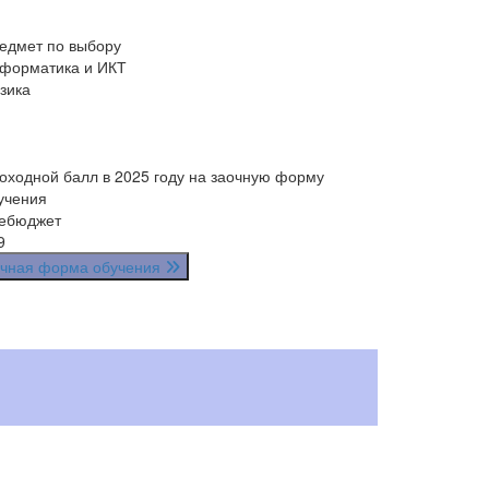
едмет по выбору
форматика и ИКТ
зика
оходной балл в 2025 году на заочную форму
учения
ебюджет
9
чная форма обучения
Инженер-техно
Зарплата
от 40