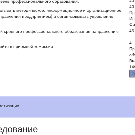
40
вень профессионального образования.
40
батывать методическое, информационное и организационное
Пр
правления предприятием) и организовывать управление
Ин
Фи
46
ий среднего профессионального образования направлению
41
яйте в приемной комиссии
Пр
об
Вн
14
О
матизации
едование