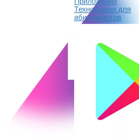
Приложение
Технобашня для
абитуриентов