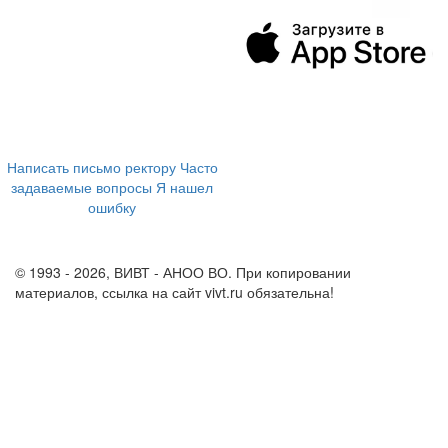
394043, г. Воронеж
ул. Ленина, 73а
+7 (473) 202-04-20
8 800 555-60-54
Написать письмо ректору
Часто
задаваемые вопросы
Я нашел
ошибку
info@vivt.ru
support@vivt.ru
© 1993 - 2026, ВИВТ - АНОО ВО. При копировании
материалов, ссылка на сайт vivt.ru обязательна!
Политика в
отношении обработки персональных данных в ВИВТ – АНОО
ВО