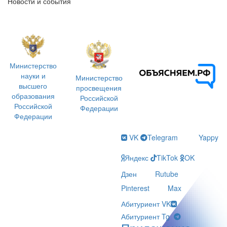
Новости и события
Министерство
науки и
Министерство
высшего
просвещения
образования
Российской
Российской
Федерации
Федерации
VK
Telegram
Yappy
Яндекс
TikTok
OK
Дзен
Rutube
Pinterest
Max
Абитуриент VK
Абитуриент Tg