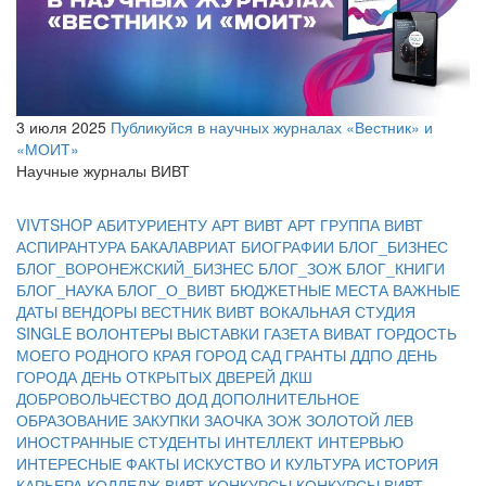
3 июля 2025
Публикуйся в научных журналах «Вестник» и
«МОИТ»
Научные журналы ВИВТ
VIVTSHOP
АБИТУРИЕНТУ
АРТ ВИВТ
АРТ ГРУППА ВИВТ
АСПИРАНТУРА
БАКАЛАВРИАТ
БИОГРАФИИ
БЛОГ_БИЗНЕС
БЛОГ_ВОРОНЕЖСКИЙ_БИЗНЕС
БЛОГ_ЗОЖ
БЛОГ_КНИГИ
БЛОГ_НАУКА
БЛОГ_О_ВИВТ
БЮДЖЕТНЫЕ МЕСТА
ВАЖНЫЕ
ДАТЫ
ВЕНДОРЫ
ВЕСТНИК ВИВТ
ВОКАЛЬНАЯ СТУДИЯ
SINGLE
ВОЛОНТЕРЫ
ВЫСТАВКИ
ГАЗЕТА ВИВАТ
ГОРДОСТЬ
МОЕГО РОДНОГО КРАЯ
ГОРОД САД
ГРАНТЫ
ДДПО
ДЕНЬ
ГОРОДА
ДЕНЬ ОТКРЫТЫХ ДВЕРЕЙ
ДКШ
ДОБРОВОЛЬЧЕСТВО
ДОД
ДОПОЛНИТЕЛЬНОЕ
ОБРАЗОВАНИЕ
ЗАКУПКИ
ЗАОЧКА
ЗОЖ
ЗОЛОТОЙ ЛЕВ
ИНОСТРАННЫЕ СТУДЕНТЫ
ИНТЕЛЛЕКТ
ИНТЕРВЬЮ
ИНТЕРЕСНЫЕ ФАКТЫ
ИСКУСТВО И КУЛЬТУРА
ИСТОРИЯ
КАРЬЕРА
КОЛЛЕДЖ ВИВТ
КОНКУРСЫ
КОНКУРСЫ ВИВТ