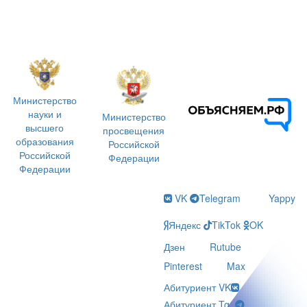
Министерство
науки и
Министерство
высшего
просвещения
образования
Российской
Российской
Федерации
Федерации
VK
Telegram
Yappy
Яндекс
TikTok
OK
Дзен
Rutube
Pinterest
Max
Абитуриент VK
Абитуриент Tg