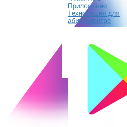
Приложение
Технобашня для
абитуриентов