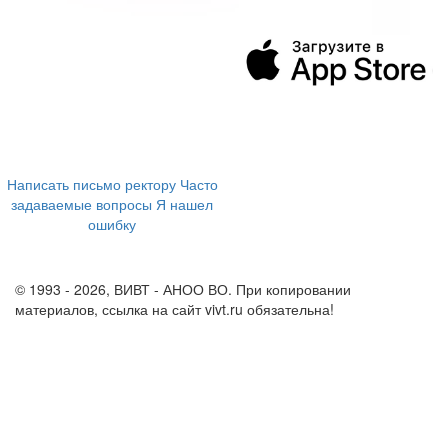
394043, г. Воронеж
ул. Ленина, 73а
+7 (473) 202-04-20
8 800 555-60-54
Написать письмо ректору
Часто
задаваемые вопросы
Я нашел
ошибку
info@vivt.ru
support@vivt.ru
© 1993 - 2026, ВИВТ - АНОО ВО. При копировании
материалов, ссылка на сайт vivt.ru обязательна!
Политика в
отношении обработки персональных данных в ВИВТ – АНОО
ВО