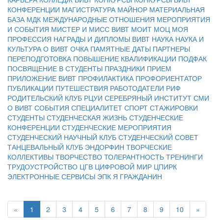
КОНФЕРЕНЦИИ
МАГИСТРАТУРА
МАЙНОР
МАТЕРИАЛЬНАЯ
БАЗА
МДК
МЕЖДУНАРОДНЫЕ ОТНОШЕНИЯ
МЕРОПРИЯТИЯ
И СОБЫТИЯ
МИСТЕР И МИСС ВИВТ
МОИТ
МОЦ
МОЯ
ПРОФЕССИЯ
НАГРАДЫ И ДИПЛОМЫ ВИВТ
НАУКА
НАУКА И
КУЛЬТУРА
О ВИВТ
ОЧКА
ПАМЯТНЫЕ ДАТЫ
ПАРТНЕРЫ
ПЕРЕПОДГОТОВКА
ПОВЫШЕНИЕ КВАЛИФИКАЦИИ
ПОДФАК
ПОСВЯЩЕНИЕ В СТУДЕНТЫ
ПРАЗДНИКИ
ПРИЕМ
ПРИЛОЖЕНИЕ ВИВТ
ПРОФИЛАКТИКА
ПРОФОРИЕНТАТОР
ПУБЛИКАЦИИ
ПУТЕШЕСТВИЯ
РАБОТОДАТЕЛИ
РИФ
РОДИТЕЛЬСКИЙ КЛУБ
РЦУИ
СЕРЕБРЯНЫЙ ИНСТИТУТ
СМИ
О ВИВТ
СОБЫТИЯ
СПЕЦИАЛИТЕТ
СПОРТ
СТАЖИРОВКИ
СТУДЕНТЫ
СТУДЕНЧЕСКАЯ ЖИЗНЬ
СТУДЕНЧЕСКИЕ
КОНФЕРЕНЦИИ
СТУДЕНЧЕСКИЕ МЕРОПРИЯТИЯ
СТУДЕНЧЕСКИЙ НАУЧНЫЙ КЛУБ
СТУДЕНЧЕСКИЙ СОВЕТ
ТАНЦЕВАЛЬНЫЙ КЛУБ ЭНДОРФИН
ТВОРЧЕСКИЕ
КОЛЛЕКТИВЫ
ТВОРЧЕСТВО
ТОЛЕРАНТНОСТЬ
ТРЕНИНГИ
ТРУДОУСТРОЙСТВО
ЦГВ
ЦИФРОВОЙ МИР
ЦПИРК
ЭЛЕКТРОННЫЕ СЕРВИСЫ
ЭПК
Я ГРАЖДАНИН
«
1
2
3
4
5
6
7
8
9
10
»