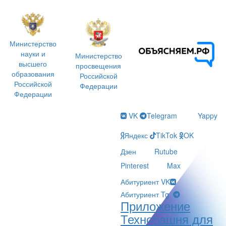
Министерство
науки и
Министерство
высшего
просвещения
образования
Российской
Российской
Федерации
Федерации
VK
Telegram
Yappy
Яндекс
TikTok
OK
Дзен
Rutube
Pinterest
Max
Абитуриент VK
Абитуриент Tg
Приложение
Технобашня для