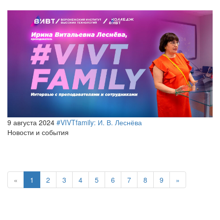
9 августа 2024
#VIVTfamily: И. В. Леснёва
Новости и события
«
1
2
3
4
5
6
7
8
9
»