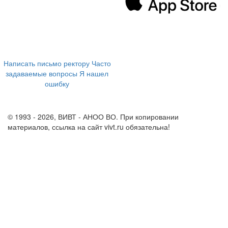
394043, г. Воронеж
ул. Ленина, 73а
+7 (473) 202-04-20
8 800 555-60-54
Написать письмо ректору
Часто
задаваемые вопросы
Я нашел
ошибку
info@vivt.ru
support@vivt.ru
© 1993 - 2026, ВИВТ - АНОО ВО. При копировании
материалов, ссылка на сайт vivt.ru обязательна!
Политика в
отношении обработки персональных данных в ВИВТ – АНОО
ВО