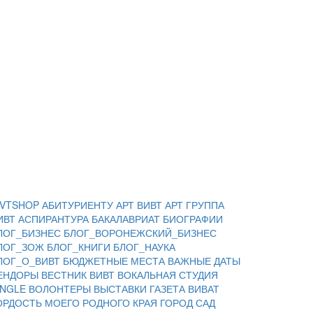
IVTSHOP
АБИТУРИЕНТУ
АРТ ВИВТ
АРТ ГРУППА
ИВТ
АСПИРАНТУРА
БАКАЛАВРИАТ
БИОГРАФИИ
ЛОГ_БИЗНЕС
БЛОГ_ВОРОНЕЖСКИЙ_БИЗНЕС
ЛОГ_ЗОЖ
БЛОГ_КНИГИ
БЛОГ_НАУКА
ЛОГ_О_ВИВТ
БЮДЖЕТНЫЕ МЕСТА
ВАЖНЫЕ ДАТЫ
ЕНДОРЫ
ВЕСТНИК ВИВТ
ВОКАЛЬНАЯ СТУДИЯ
INGLE
ВОЛОНТЕРЫ
ВЫСТАВКИ
ГАЗЕТА ВИВАТ
ОРДОСТЬ МОЕГО РОДНОГО КРАЯ
ГОРОД САД