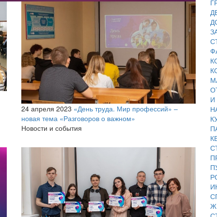
Г
Д
Д
З
С
Ф
К
К
М
О
И
24 апреля 2023
«День труда. Мир профессий» –
Н
новая тема «Разговоров о важном»
К
Новости и события
П
К
С
П
П
Р
И
С
Ж
С