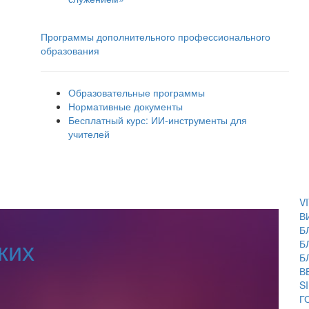
Программы дополнительного профессионального
образования
Образовательные программы
Нормативные документы
Бесплатный курс: ИИ‑инструменты для
учителей
V
В
Б
ких
Б
Б
В
S
Г