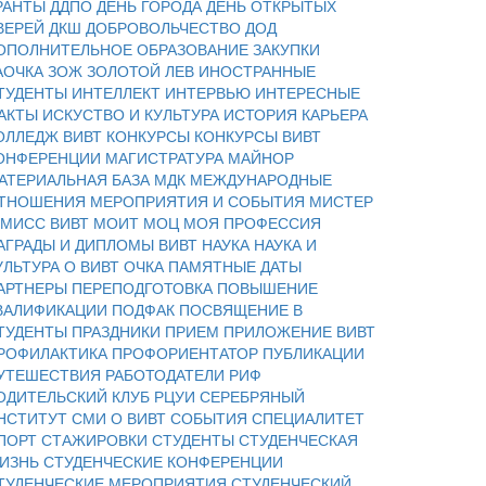
РАНТЫ
ДДПО
ДЕНЬ ГОРОДА
ДЕНЬ ОТКРЫТЫХ
ВЕРЕЙ
ДКШ
ДОБРОВОЛЬЧЕСТВО
ДОД
ОПОЛНИТЕЛЬНОЕ ОБРАЗОВАНИЕ
ЗАКУПКИ
АОЧКА
ЗОЖ
ЗОЛОТОЙ ЛЕВ
ИНОСТРАННЫЕ
ТУДЕНТЫ
ИНТЕЛЛЕКТ
ИНТЕРВЬЮ
ИНТЕРЕСНЫЕ
АКТЫ
ИСКУСТВО И КУЛЬТУРА
ИСТОРИЯ
КАРЬЕРА
ОЛЛЕДЖ ВИВТ
КОНКУРСЫ
КОНКУРСЫ ВИВТ
ОНФЕРЕНЦИИ
МАГИСТРАТУРА
МАЙНОР
АТЕРИАЛЬНАЯ БАЗА
МДК
МЕЖДУНАРОДНЫЕ
ТНОШЕНИЯ
МЕРОПРИЯТИЯ И СОБЫТИЯ
МИСТЕР
 МИСС ВИВТ
МОИТ
МОЦ
МОЯ ПРОФЕССИЯ
АГРАДЫ И ДИПЛОМЫ ВИВТ
НАУКА
НАУКА И
УЛЬТУРА
О ВИВТ
ОЧКА
ПАМЯТНЫЕ ДАТЫ
АРТНЕРЫ
ПЕРЕПОДГОТОВКА
ПОВЫШЕНИЕ
ВАЛИФИКАЦИИ
ПОДФАК
ПОСВЯЩЕНИЕ В
ТУДЕНТЫ
ПРАЗДНИКИ
ПРИЕМ
ПРИЛОЖЕНИЕ ВИВТ
РОФИЛАКТИКА
ПРОФОРИЕНТАТОР
ПУБЛИКАЦИИ
УТЕШЕСТВИЯ
РАБОТОДАТЕЛИ
РИФ
ОДИТЕЛЬСКИЙ КЛУБ
РЦУИ
СЕРЕБРЯНЫЙ
НСТИТУТ
СМИ О ВИВТ
СОБЫТИЯ
СПЕЦИАЛИТЕТ
ПОРТ
СТАЖИРОВКИ
СТУДЕНТЫ
СТУДЕНЧЕСКАЯ
ИЗНЬ
СТУДЕНЧЕСКИЕ КОНФЕРЕНЦИИ
ТУДЕНЧЕСКИЕ МЕРОПРИЯТИЯ
СТУДЕНЧЕСКИЙ