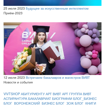
25 июля 2023
Будущее за искусственным интеллектом
Приём-2023
12 июля 2023
Встречаем бакалавров и магистров ВИВТ
Новости и события
VIVTSHOP
АБИТУРИЕНТУ
АРТ ВИВТ
АРТ ГРУППА ВИВТ
АСПИРАНТУРА
БАКАЛАВРИАТ
БИОГРАФИИ
БЛОГ_БИЗНЕС
БЛОГ_ВОРОНЕЖСКИЙ_БИЗНЕС
БЛОГ_ЗОЖ
БЛОГ_КНИГИ