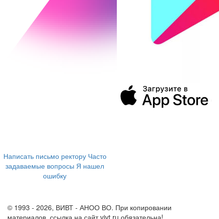
394043, г. Воронеж
ул. Ленина, 73а
+7 (473) 202-04-20
8 800 555-60-54
Написать письмо ректору
Часто
задаваемые вопросы
Я нашел
ошибку
info@vivt.ru
support@vivt.ru
© 1993 - 2026, ВИВТ - АНОО ВО. При копировании
материалов, ссылка на сайт vivt.ru обязательна!
Политика в