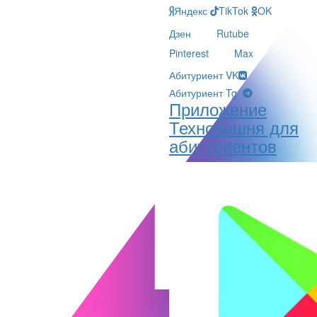
Яндекс
TikTok
OK
Дзен
Rutube
Pinterest
Max
Абитуриент VK
Абитуриент Tg
Приложение
Технобашня для
абитуриентов