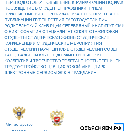
ПЕРЕПОДГОТОВКА
ПОВЫШЕНИЕ КВАЛИФИКАЦИИ
ПОДФАК
ПОСВЯЩЕНИЕ В СТУДЕНТЫ
ПРАЗДНИКИ
ПРИЕМ
ПРИЛОЖЕНИЕ ВИВТ
ПРОФИЛАКТИКА
ПРОФОРИЕНТАТОР
ПУБЛИКАЦИИ
ПУТЕШЕСТВИЯ
РАБОТОДАТЕЛИ
РИФ
РОДИТЕЛЬСКИЙ КЛУБ
РЦУИ
СЕРЕБРЯНЫЙ ИНСТИТУТ
СМИ
О ВИВТ
СОБЫТИЯ
СПЕЦИАЛИТЕТ
СПОРТ
СТАЖИРОВКИ
СТУДЕНТЫ
СТУДЕНЧЕСКАЯ ЖИЗНЬ
СТУДЕНЧЕСКИЕ
КОНФЕРЕНЦИИ
СТУДЕНЧЕСКИЕ МЕРОПРИЯТИЯ
СТУДЕНЧЕСКИЙ НАУЧНЫЙ КЛУБ
СТУДЕНЧЕСКИЙ СОВЕТ
ТАНЦЕВАЛЬНЫЙ КЛУБ ЭНДОРФИН
ТВОРЧЕСКИЕ
КОЛЛЕКТИВЫ
ТВОРЧЕСТВО
ТОЛЕРАНТНОСТЬ
ТРЕНИНГИ
ТРУДОУСТРОЙСТВО
ЦГВ
ЦИФРОВОЙ МИР
ЦПИРК
ЭЛЕКТРОННЫЕ СЕРВИСЫ
ЭПК
Я ГРАЖДАНИН
Министерство
науки и
Министерство