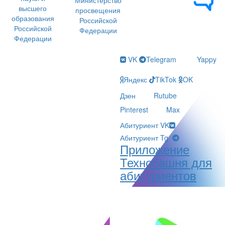
высшего
просвещения
образования
Российской
Российской
Федерации
Федерации
VK
Telegram
Yappy
Яндекс
TikTok
OK
Дзен
Rutube
Pinterest
Max
Абитуриент VK
Абитуриент Tg
Приложение
Технобашня для
абитуриентов