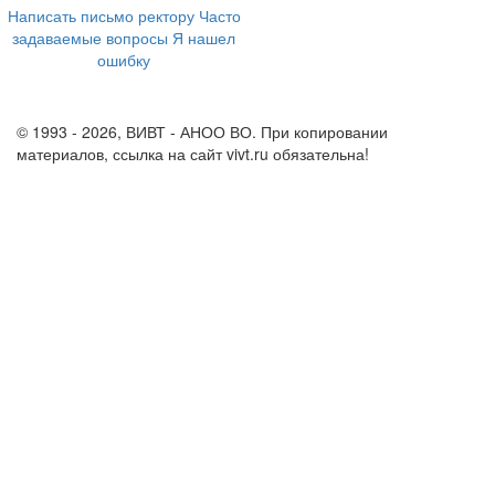
Написать письмо ректору
Часто
задаваемые вопросы
Я нашел
ошибку
info@vivt.ru
support@vivt.ru
© 1993 - 2026, ВИВТ - АНОО ВО. При копировании
материалов, ссылка на сайт vivt.ru обязательна!
Политика в
отношении обработки персональных данных в ВИВТ – АНОО
ВО