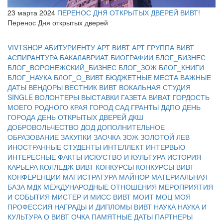
23 марта 2024
ПЕРЕНОС ДНЯ ОТКРЫТЫХ ДВЕРЕЙ ВИВТ!
Перенос Дня открытых дверей
VIVTSHOP
АБИТУРИЕНТУ
АРТ ВИВТ
АРТ ГРУППА ВИВТ
АСПИРАНТУРА
БАКАЛАВРИАТ
БИОГРАФИИ
БЛОГ_БИЗНЕС
БЛОГ_ВОРОНЕЖСКИЙ_БИЗНЕС
БЛОГ_ЗОЖ
БЛОГ_КНИГИ
БЛОГ_НАУКА
БЛОГ_О_ВИВТ
БЮДЖЕТНЫЕ МЕСТА
ВАЖНЫЕ
ДАТЫ
ВЕНДОРЫ
ВЕСТНИК ВИВТ
ВОКАЛЬНАЯ СТУДИЯ
SINGLE
ВОЛОНТЕРЫ
ВЫСТАВКИ
ГАЗЕТА ВИВАТ
ГОРДОСТЬ
МОЕГО РОДНОГО КРАЯ
ГОРОД САД
ГРАНТЫ
ДДПО
ДЕНЬ
ГОРОДА
ДЕНЬ ОТКРЫТЫХ ДВЕРЕЙ
ДКШ
ДОБРОВОЛЬЧЕСТВО
ДОД
ДОПОЛНИТЕЛЬНОЕ
ОБРАЗОВАНИЕ
ЗАКУПКИ
ЗАОЧКА
ЗОЖ
ЗОЛОТОЙ ЛЕВ
ИНОСТРАННЫЕ СТУДЕНТЫ
ИНТЕЛЛЕКТ
ИНТЕРВЬЮ
ИНТЕРЕСНЫЕ ФАКТЫ
ИСКУСТВО И КУЛЬТУРА
ИСТОРИЯ
КАРЬЕРА
КОЛЛЕДЖ ВИВТ
КОНКУРСЫ
КОНКУРСЫ ВИВТ
КОНФЕРЕНЦИИ
МАГИСТРАТУРА
МАЙНОР
МАТЕРИАЛЬНАЯ
БАЗА
МДК
МЕЖДУНАРОДНЫЕ ОТНОШЕНИЯ
МЕРОПРИЯТИЯ
И СОБЫТИЯ
МИСТЕР И МИСС ВИВТ
МОИТ
МОЦ
МОЯ
ПРОФЕССИЯ
НАГРАДЫ И ДИПЛОМЫ ВИВТ
НАУКА
НАУКА И
КУЛЬТУРА
О ВИВТ
ОЧКА
ПАМЯТНЫЕ ДАТЫ
ПАРТНЕРЫ