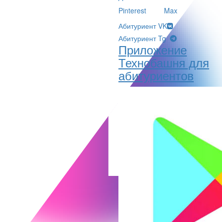
Pinterest
Max
Абитуриент VK
Абитуриент Tg
Приложение
Технобашня для
абитуриентов