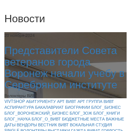
Новости
20 ноября 2024
Представители Совета
ветеранов города
Воронеж начали учебу в
Серебряном институте
Волонтеры ВИВТ
VIVTSHOP
АБИТУРИЕНТУ
АРТ ВИВТ
АРТ ГРУППА ВИВТ
АСПИРАНТУРА
БАКАЛАВРИАТ
БИОГРАФИИ
БЛОГ_БИЗНЕС
БЛОГ_ВОРОНЕЖСКИЙ_БИЗНЕС
БЛОГ_ЗОЖ
БЛОГ_КНИГИ
БЛОГ_НАУКА
БЛОГ_О_ВИВТ
БЮДЖЕТНЫЕ МЕСТА
ВАЖНЫЕ
ДАТЫ
ВЕНДОРЫ
ВЕСТНИК ВИВТ
ВОКАЛЬНАЯ СТУДИЯ
SINGLE
ВОЛОНТЕРЫ
ВЫСТАВКИ
ГАЗЕТА ВИВАТ
ГОРДОСТЬ