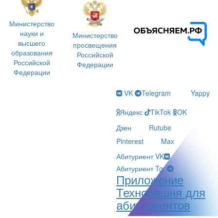
Министерство
науки и
Министерство
высшего
просвещения
образования
Российской
Российской
Федерации
Федерации
VK
Telegram
Yappy
Яндекс
TikTok
OK
Дзен
Rutube
Pinterest
Max
Абитуриент VK
Абитуриент Tg
Приложение
Технобашня для
абитуриентов