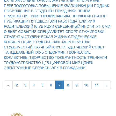
КУЛЬТУРА
О ВИВТ
ОЧКА
ПАМЯТНЫЕ ДАТЫ
ПАРТНЕРЫ
ПЕРЕПОДГОТОВКА
ПОВЫШЕНИЕ КВАЛИФИКАЦИИ
ПОДФАК
ПОСВЯЩЕНИЕ В СТУДЕНТЫ
ПРАЗДНИКИ
ПРИЕМ
ПРИЛОЖЕНИЕ ВИВТ
ПРОФИЛАКТИКА
ПРОФОРИЕНТАТОР
ПУБЛИКАЦИИ
ПУТЕШЕСТВИЯ
РАБОТОДАТЕЛИ
РИФ
РОДИТЕЛЬСКИЙ КЛУБ
РЦУИ
СЕРЕБРЯНЫЙ ИНСТИТУТ
СМИ
О ВИВТ
СОБЫТИЯ
СПЕЦИАЛИТЕТ
СПОРТ
СТАЖИРОВКИ
СТУДЕНТЫ
СТУДЕНЧЕСКАЯ ЖИЗНЬ
СТУДЕНЧЕСКИЕ
КОНФЕРЕНЦИИ
СТУДЕНЧЕСКИЕ МЕРОПРИЯТИЯ
СТУДЕНЧЕСКИЙ НАУЧНЫЙ КЛУБ
СТУДЕНЧЕСКИЙ СОВЕТ
ТАНЦЕВАЛЬНЫЙ КЛУБ ЭНДОРФИН
ТВОРЧЕСКИЕ
КОЛЛЕКТИВЫ
ТВОРЧЕСТВО
ТОЛЕРАНТНОСТЬ
ТРЕНИНГИ
ТРУДОУСТРОЙСТВО
ЦГВ
ЦИФРОВОЙ МИР
ЦПИРК
ЭЛЕКТРОННЫЕ СЕРВИСЫ
ЭПК
Я ГРАЖДАНИН
«
2
3
4
5
6
7
8
9
10
11
»