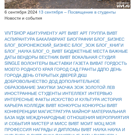
6 сентября 2024
13 сентября – Посвящение в студенты
Новости и события
VIVTSHOP
АБИТУРИЕНТУ
АРТ ВИВТ
АРТ ГРУППА ВИВТ
АСПИРАНТУРА
БАКАЛАВРИАТ
БИОГРАФИИ
БЛОГ_БИЗНЕС
БЛОГ_ВОРОНЕЖСКИЙ_БИЗНЕС
БЛОГ_ЗОЖ
БЛОГ_КНИГИ
БЛОГ_НАУКА
БЛОГ_О_ВИВТ
БЮДЖЕТНЫЕ МЕСТА
ВАЖНЫЕ
ДАТЫ
ВЕНДОРЫ
ВЕСТНИК ВИВТ
ВОКАЛЬНАЯ СТУДИЯ
SINGLE
ВОЛОНТЕРЫ
ВЫСТАВКИ
ГАЗЕТА ВИВАТ
ГОРДОСТЬ
МОЕГО РОДНОГО КРАЯ
ГОРОД САД
ГРАНТЫ
ДДПО
ДЕНЬ
ГОРОДА
ДЕНЬ ОТКРЫТЫХ ДВЕРЕЙ
ДКШ
ДОБРОВОЛЬЧЕСТВО
ДОД
ДОПОЛНИТЕЛЬНОЕ
ОБРАЗОВАНИЕ
ЗАКУПКИ
ЗАОЧКА
ЗОЖ
ЗОЛОТОЙ ЛЕВ
ИНОСТРАННЫЕ СТУДЕНТЫ
ИНТЕЛЛЕКТ
ИНТЕРВЬЮ
ИНТЕРЕСНЫЕ ФАКТЫ
ИСКУСТВО И КУЛЬТУРА
ИСТОРИЯ
КАРЬЕРА
КОЛЛЕДЖ ВИВТ
КОНКУРСЫ
КОНКУРСЫ ВИВТ
КОНФЕРЕНЦИИ
МАГИСТРАТУРА
МАЙНОР
МАТЕРИАЛЬНАЯ
БАЗА
МДК
МЕЖДУНАРОДНЫЕ ОТНОШЕНИЯ
МЕРОПРИЯТИЯ
И СОБЫТИЯ
МИСТЕР И МИСС ВИВТ
МОИТ
МОЦ
МОЯ
ПРОФЕССИЯ
НАГРАДЫ И ДИПЛОМЫ ВИВТ
НАУКА
НАУКА И