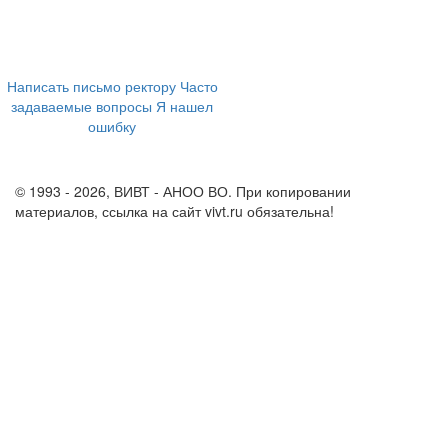
394043, г. Воронеж
ул. Ленина, 73а
+7 (473) 202-04-20
8 800 555-60-54
Написать письмо ректору
Часто
задаваемые вопросы
Я нашел
ошибку
info@vivt.ru
support@vivt.ru
© 1993 - 2026, ВИВТ - АНОО ВО. При копировании
материалов, ссылка на сайт vivt.ru обязательна!
Политика в
отношении обработки персональных данных в ВИВТ – АНОО
ВО