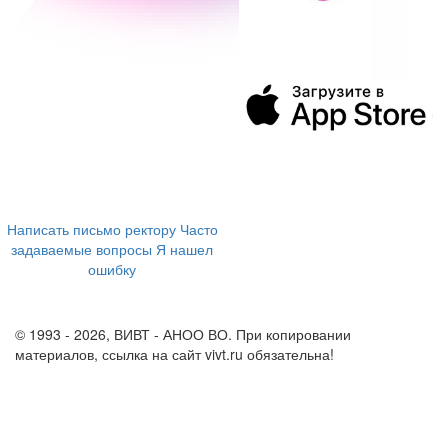
394043, г. Воронеж
ул. Ленина, 73а
+7 (473) 202-04-20
8 800 555-60-54
Написать письмо ректору
Часто
задаваемые вопросы
Я нашел
ошибку
info@vivt.ru
support@vivt.ru
© 1993 - 2026, ВИВТ - АНОО ВО. При копировании
материалов, ссылка на сайт vivt.ru обязательна!
Политика в
отношении обработки персональных данных в ВИВТ – АНОО
ВО