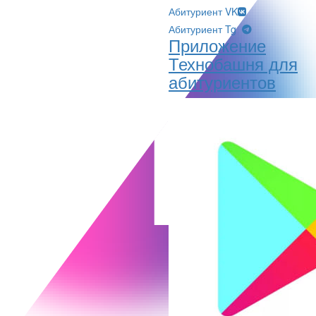
Абитуриент VK
Абитуриент Tg
Приложение
Технобашня для
абитуриентов