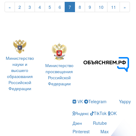
«
2
3
4
5
6
7
8
9
10
11
»
Министерство
науки и
Министерство
высшего
просвещения
образования
Российской
Российской
Федерации
Федерации
VK
Telegram
Yappy
Яндекс
TikTok
OK
Дзен
Rutube
Pinterest
Max