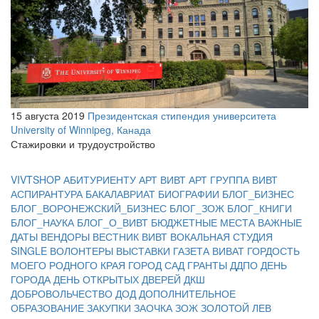
15 августа 2019
Президентская стипендия университета
University of Winnipeg, Канада
Стажировки и трудоустройство
VIVTSHOP
АБИТУРИЕНТУ
АРТ ВИВТ
АРТ ГРУППА ВИВТ
АСПИРАНТУРА
БАКАЛАВРИАТ
БИОГРАФИИ
БЛОГ_БИЗНЕС
БЛОГ_ВОРОНЕЖСКИЙ_БИЗНЕС
БЛОГ_ЗОЖ
БЛОГ_КНИГИ
БЛОГ_НАУКА
БЛОГ_О_ВИВТ
БЮДЖЕТНЫЕ МЕСТА
ВАЖНЫЕ
ДАТЫ
ВЕНДОРЫ
ВЕСТНИК ВИВТ
ВОКАЛЬНАЯ СТУДИЯ
SINGLE
ВОЛОНТЕРЫ
ВЫСТАВКИ
ГАЗЕТА ВИВАТ
ГОРДОСТЬ
МОЕГО РОДНОГО КРАЯ
ГОРОД САД
ГРАНТЫ
ДДПО
ДЕНЬ
ГОРОДА
ДЕНЬ ОТКРЫТЫХ ДВЕРЕЙ
ДКШ
ДОБРОВОЛЬЧЕСТВО
ДОД
ДОПОЛНИТЕЛЬНОЕ
ОБРАЗОВАНИЕ
ЗАКУПКИ
ЗАОЧКА
ЗОЖ
ЗОЛОТОЙ ЛЕВ