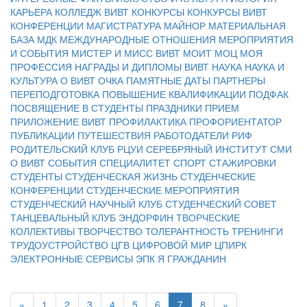
КАРЬЕРА
КОЛЛЕДЖ ВИВТ
КОНКУРСЫ
КОНКУРСЫ ВИВТ
КОНФЕРЕНЦИИ
МАГИСТРАТУРА
МАЙНОР
МАТЕРИАЛЬНАЯ
БАЗА
МДК
МЕЖДУНАРОДНЫЕ ОТНОШЕНИЯ
МЕРОПРИЯТИЯ
И СОБЫТИЯ
МИСТЕР И МИСС ВИВТ
МОИТ
МОЦ
МОЯ
ПРОФЕССИЯ
НАГРАДЫ И ДИПЛОМЫ ВИВТ
НАУКА
НАУКА И
КУЛЬТУРА
О ВИВТ
ОЧКА
ПАМЯТНЫЕ ДАТЫ
ПАРТНЕРЫ
ПЕРЕПОДГОТОВКА
ПОВЫШЕНИЕ КВАЛИФИКАЦИИ
ПОДФАК
ПОСВЯЩЕНИЕ В СТУДЕНТЫ
ПРАЗДНИКИ
ПРИЕМ
ПРИЛОЖЕНИЕ ВИВТ
ПРОФИЛАКТИКА
ПРОФОРИЕНТАТОР
ПУБЛИКАЦИИ
ПУТЕШЕСТВИЯ
РАБОТОДАТЕЛИ
РИФ
РОДИТЕЛЬСКИЙ КЛУБ
РЦУИ
СЕРЕБРЯНЫЙ ИНСТИТУТ
СМИ
О ВИВТ
СОБЫТИЯ
СПЕЦИАЛИТЕТ
СПОРТ
СТАЖИРОВКИ
СТУДЕНТЫ
СТУДЕНЧЕСКАЯ ЖИЗНЬ
СТУДЕНЧЕСКИЕ
КОНФЕРЕНЦИИ
СТУДЕНЧЕСКИЕ МЕРОПРИЯТИЯ
СТУДЕНЧЕСКИЙ НАУЧНЫЙ КЛУБ
СТУДЕНЧЕСКИЙ СОВЕТ
ТАНЦЕВАЛЬНЫЙ КЛУБ ЭНДОРФИН
ТВОРЧЕСКИЕ
КОЛЛЕКТИВЫ
ТВОРЧЕСТВО
ТОЛЕРАНТНОСТЬ
ТРЕНИНГИ
ТРУДОУСТРОЙСТВО
ЦГВ
ЦИФРОВОЙ МИР
ЦПИРК
ЭЛЕКТРОННЫЕ СЕРВИСЫ
ЭПК
Я ГРАЖДАНИН
«
1
2
3
4
5
6
7
8
»