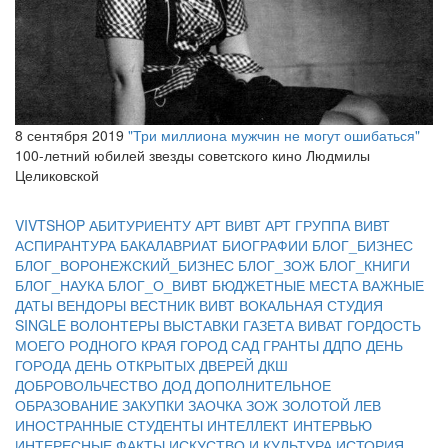
8 сентября 2019
"Три миллиона мужчин не могут ошибаться"
100-летний юбилей звезды советского кино Людмилы
Целиковской
VIVTSHOP
АБИТУРИЕНТУ
АРТ ВИВТ
АРТ ГРУППА ВИВТ
АСПИРАНТУРА
БАКАЛАВРИАТ
БИОГРАФИИ
БЛОГ_БИЗНЕС
БЛОГ_ВОРОНЕЖСКИЙ_БИЗНЕС
БЛОГ_ЗОЖ
БЛОГ_КНИГИ
БЛОГ_НАУКА
БЛОГ_О_ВИВТ
БЮДЖЕТНЫЕ МЕСТА
ВАЖНЫЕ
ДАТЫ
ВЕНДОРЫ
ВЕСТНИК ВИВТ
ВОКАЛЬНАЯ СТУДИЯ
SINGLE
ВОЛОНТЕРЫ
ВЫСТАВКИ
ГАЗЕТА ВИВАТ
ГОРДОСТЬ
МОЕГО РОДНОГО КРАЯ
ГОРОД САД
ГРАНТЫ
ДДПО
ДЕНЬ
ГОРОДА
ДЕНЬ ОТКРЫТЫХ ДВЕРЕЙ
ДКШ
ДОБРОВОЛЬЧЕСТВО
ДОД
ДОПОЛНИТЕЛЬНОЕ
ОБРАЗОВАНИЕ
ЗАКУПКИ
ЗАОЧКА
ЗОЖ
ЗОЛОТОЙ ЛЕВ
ИНОСТРАННЫЕ СТУДЕНТЫ
ИНТЕЛЛЕКТ
ИНТЕРВЬЮ
ИНТЕРЕСНЫЕ ФАКТЫ
ИСКУСТВО И КУЛЬТУРА
ИСТОРИЯ