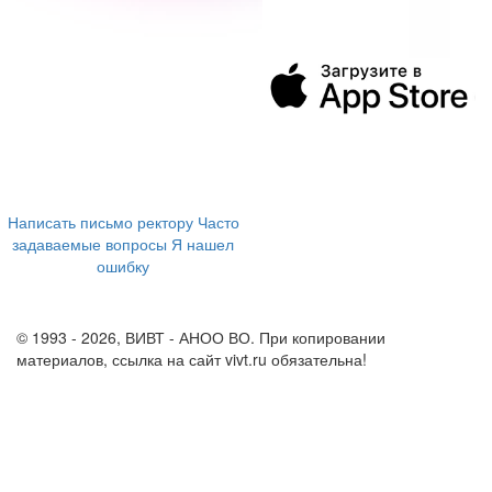
394043, г. Воронеж
ул. Ленина, 73а
+7 (473) 202-04-20
8 800 555-60-54
Написать письмо ректору
Часто
задаваемые вопросы
Я нашел
ошибку
info@vivt.ru
support@vivt.ru
© 1993 - 2026, ВИВТ - АНОО ВО. При копировании
материалов, ссылка на сайт vivt.ru обязательна!
Политика в
отношении обработки персональных данных в ВИВТ – АНОО
ВО