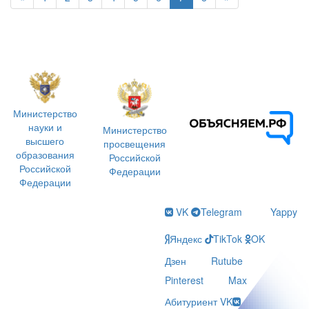
Министерство
науки и
Министерство
высшего
просвещения
образования
Российской
Российской
Федерации
Федерации
VK
Telegram
Yappy
Яндекс
TikTok
OK
Дзен
Rutube
Pinterest
Max
Абитуриент VK