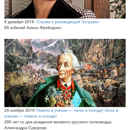
8 декабря 2019
«Сказка о руководящей Золушке»
85-юбилей Алисы Фрейндлих
24 ноября 2019
Тяжело в учении — легко в походе! Легко в
учении — тяжело в походе!
290 лет со дня рождения великого русского полководца
Александра Суворова