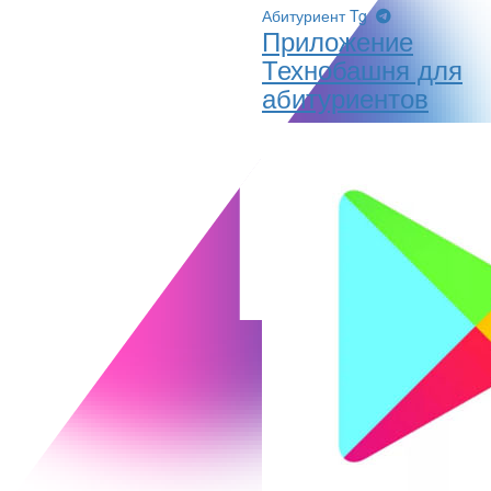
Абитуриент Tg
Приложение
Технобашня для
абитуриентов