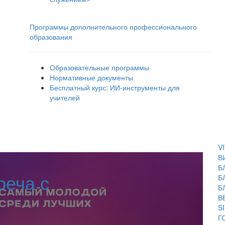
Программы дополнительного профессионального
образования
Образовательные программы
Нормативные документы
Бесплатный курс: ИИ‑инструменты для
учителей
V
В
Б
реча с
Б
Б
В
S
Г