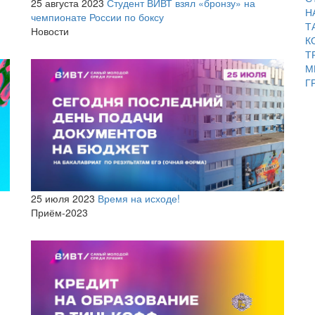
25 августа 2023
Студент ВИВТ взял «бронзу» на
Н
чемпионате России по боксу
Т
Новости
К
Т
М
Г
25 июля 2023
Время на исходе!
Приём-2023