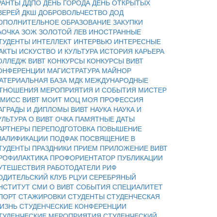
РАНТЫ
ДДПО
ДЕНЬ ГОРОДА
ДЕНЬ ОТКРЫТЫХ
ВЕРЕЙ
ДКШ
ДОБРОВОЛЬЧЕСТВО
ДОД
ОПОЛНИТЕЛЬНОЕ ОБРАЗОВАНИЕ
ЗАКУПКИ
АОЧКА
ЗОЖ
ЗОЛОТОЙ ЛЕВ
ИНОСТРАННЫЕ
ТУДЕНТЫ
ИНТЕЛЛЕКТ
ИНТЕРВЬЮ
ИНТЕРЕСНЫЕ
АКТЫ
ИСКУСТВО И КУЛЬТУРА
ИСТОРИЯ
КАРЬЕРА
ОЛЛЕДЖ ВИВТ
КОНКУРСЫ
КОНКУРСЫ ВИВТ
ОНФЕРЕНЦИИ
МАГИСТРАТУРА
МАЙНОР
АТЕРИАЛЬНАЯ БАЗА
МДК
МЕЖДУНАРОДНЫЕ
ТНОШЕНИЯ
МЕРОПРИЯТИЯ И СОБЫТИЯ
МИСТЕР
 МИСС ВИВТ
МОИТ
МОЦ
МОЯ ПРОФЕССИЯ
АГРАДЫ И ДИПЛОМЫ ВИВТ
НАУКА
НАУКА И
УЛЬТУРА
О ВИВТ
ОЧКА
ПАМЯТНЫЕ ДАТЫ
АРТНЕРЫ
ПЕРЕПОДГОТОВКА
ПОВЫШЕНИЕ
ВАЛИФИКАЦИИ
ПОДФАК
ПОСВЯЩЕНИЕ В
ТУДЕНТЫ
ПРАЗДНИКИ
ПРИЕМ
ПРИЛОЖЕНИЕ ВИВТ
РОФИЛАКТИКА
ПРОФОРИЕНТАТОР
ПУБЛИКАЦИИ
УТЕШЕСТВИЯ
РАБОТОДАТЕЛИ
РИФ
ОДИТЕЛЬСКИЙ КЛУБ
РЦУИ
СЕРЕБРЯНЫЙ
НСТИТУТ
СМИ О ВИВТ
СОБЫТИЯ
СПЕЦИАЛИТЕТ
ПОРТ
СТАЖИРОВКИ
СТУДЕНТЫ
СТУДЕНЧЕСКАЯ
ИЗНЬ
СТУДЕНЧЕСКИЕ КОНФЕРЕНЦИИ
ТУДЕНЧЕСКИЕ МЕРОПРИЯТИЯ
СТУДЕНЧЕСКИЙ