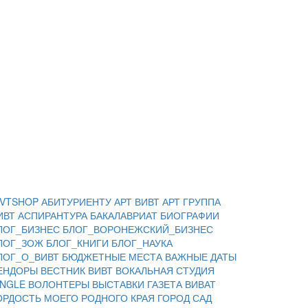
IVTSHOP
АБИТУРИЕНТУ
АРТ ВИВТ
АРТ ГРУППА
ИВТ
АСПИРАНТУРА
БАКАЛАВРИАТ
БИОГРАФИИ
ЛОГ_БИЗНЕС
БЛОГ_ВОРОНЕЖСКИЙ_БИЗНЕС
ЛОГ_ЗОЖ
БЛОГ_КНИГИ
БЛОГ_НАУКА
ЛОГ_О_ВИВТ
БЮДЖЕТНЫЕ МЕСТА
ВАЖНЫЕ ДАТЫ
ЕНДОРЫ
ВЕСТНИК ВИВТ
ВОКАЛЬНАЯ СТУДИЯ
INGLE
ВОЛОНТЕРЫ
ВЫСТАВКИ
ГАЗЕТА ВИВАТ
ОРДОСТЬ МОЕГО РОДНОГО КРАЯ
ГОРОД САД