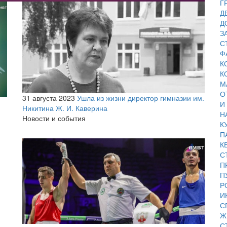
Г
Д
Д
З
С
Ф
К
К
М
О
31 августа 2023
Ушла из жизни директор гимназии им.
И
Никитина Ж. И. Каверина
Н
Новости и события
К
П
К
С
П
П
Р
И
С
Ж
С