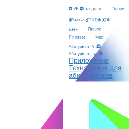
VK
Telegram
Yappy
Яндекс
TikTok
OK
Дзен
Rutube
Pinterest
Max
Абитуриент VK
Абитуриент Tg
Приложение
Технобашня для
абитуриентов