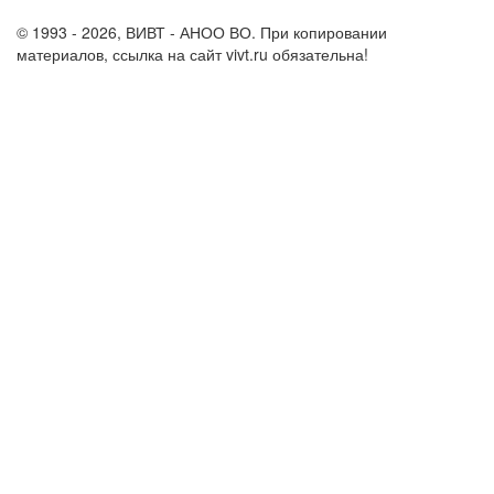
support@vivt.ru
© 1993 - 2026, ВИВТ - АНОО ВО. При копировании
материалов, ссылка на сайт vivt.ru обязательна!
Политика в
отношении обработки персональных данных в ВИВТ – АНОО
ВО