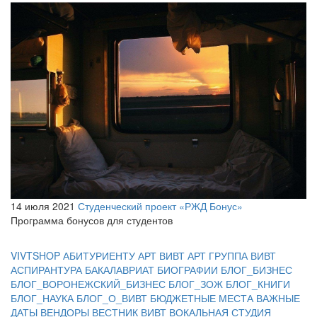
14 июля 2021
Студенческий проект «РЖД Бонус»
Программа бонусов для студентов
VIVTSHOP
АБИТУРИЕНТУ
АРТ ВИВТ
АРТ ГРУППА ВИВТ
АСПИРАНТУРА
БАКАЛАВРИАТ
БИОГРАФИИ
БЛОГ_БИЗНЕС
БЛОГ_ВОРОНЕЖСКИЙ_БИЗНЕС
БЛОГ_ЗОЖ
БЛОГ_КНИГИ
БЛОГ_НАУКА
БЛОГ_О_ВИВТ
БЮДЖЕТНЫЕ МЕСТА
ВАЖНЫЕ
ДАТЫ
ВЕНДОРЫ
ВЕСТНИК ВИВТ
ВОКАЛЬНАЯ СТУДИЯ