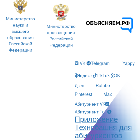
Министерство
науки и
Министерство
высшего
просвещения
образования
Российской
Российской
Федерации
Федерации
VK
Telegram
Yappy
Яндекс
TikTok
OK
Дзен
Rutube
Pinterest
Max
Абитуриент VK
Абитуриент Tg
Приложение
Технобашня для
абитуриентов