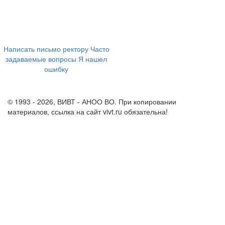
394043, г. Воронеж
ул. Ленина, 73а
+7 (473) 202-04-20
8 800 555-60-54
Написать письмо ректору
Часто
задаваемые вопросы
Я нашел
ошибку
info@vivt.ru
support@vivt.ru
© 1993 - 2026, ВИВТ - АНОО ВО. При копировании
материалов, ссылка на сайт vivt.ru обязательна!
Политика в
отношении обработки персональных данных в ВИВТ – АНОО
ВО