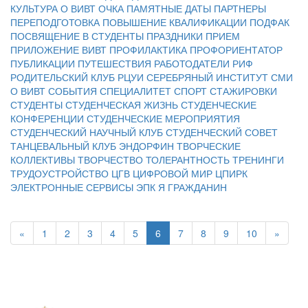
КУЛЬТУРА
О ВИВТ
ОЧКА
ПАМЯТНЫЕ ДАТЫ
ПАРТНЕРЫ
ПЕРЕПОДГОТОВКА
ПОВЫШЕНИЕ КВАЛИФИКАЦИИ
ПОДФАК
ПОСВЯЩЕНИЕ В СТУДЕНТЫ
ПРАЗДНИКИ
ПРИЕМ
ПРИЛОЖЕНИЕ ВИВТ
ПРОФИЛАКТИКА
ПРОФОРИЕНТАТОР
ПУБЛИКАЦИИ
ПУТЕШЕСТВИЯ
РАБОТОДАТЕЛИ
РИФ
РОДИТЕЛЬСКИЙ КЛУБ
РЦУИ
СЕРЕБРЯНЫЙ ИНСТИТУТ
СМИ
О ВИВТ
СОБЫТИЯ
СПЕЦИАЛИТЕТ
СПОРТ
СТАЖИРОВКИ
СТУДЕНТЫ
СТУДЕНЧЕСКАЯ ЖИЗНЬ
СТУДЕНЧЕСКИЕ
КОНФЕРЕНЦИИ
СТУДЕНЧЕСКИЕ МЕРОПРИЯТИЯ
СТУДЕНЧЕСКИЙ НАУЧНЫЙ КЛУБ
СТУДЕНЧЕСКИЙ СОВЕТ
ТАНЦЕВАЛЬНЫЙ КЛУБ ЭНДОРФИН
ТВОРЧЕСКИЕ
КОЛЛЕКТИВЫ
ТВОРЧЕСТВО
ТОЛЕРАНТНОСТЬ
ТРЕНИНГИ
ТРУДОУСТРОЙСТВО
ЦГВ
ЦИФРОВОЙ МИР
ЦПИРК
ЭЛЕКТРОННЫЕ СЕРВИСЫ
ЭПК
Я ГРАЖДАНИН
«
1
2
3
4
5
6
7
8
9
10
»