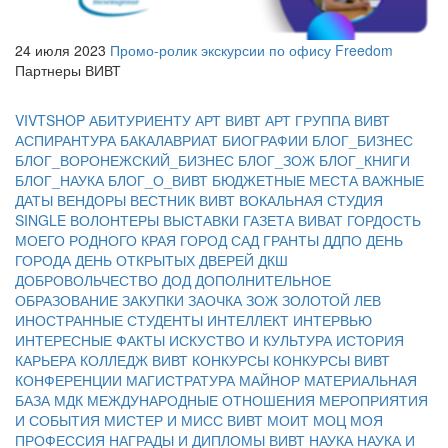
24 июля 2023
Промо-ролик экскурсии по офису Freedom
Партнеры ВИВТ
VIVTSHOP
АБИТУРИЕНТУ
АРТ ВИВТ
АРТ ГРУППА ВИВТ
АСПИРАНТУРА
БАКАЛАВРИАТ
БИОГРАФИИ
БЛОГ_БИЗНЕС
БЛОГ_ВОРОНЕЖСКИЙ_БИЗНЕС
БЛОГ_ЗОЖ
БЛОГ_КНИГИ
БЛОГ_НАУКА
БЛОГ_О_ВИВТ
БЮДЖЕТНЫЕ МЕСТА
ВАЖНЫЕ
ДАТЫ
ВЕНДОРЫ
ВЕСТНИК ВИВТ
ВОКАЛЬНАЯ СТУДИЯ
SINGLE
ВОЛОНТЕРЫ
ВЫСТАВКИ
ГАЗЕТА ВИВАТ
ГОРДОСТЬ
МОЕГО РОДНОГО КРАЯ
ГОРОД САД
ГРАНТЫ
ДДПО
ДЕНЬ
ГОРОДА
ДЕНЬ ОТКРЫТЫХ ДВЕРЕЙ
ДКШ
ДОБРОВОЛЬЧЕСТВО
ДОД
ДОПОЛНИТЕЛЬНОЕ
ОБРАЗОВАНИЕ
ЗАКУПКИ
ЗАОЧКА
ЗОЖ
ЗОЛОТОЙ ЛЕВ
ИНОСТРАННЫЕ СТУДЕНТЫ
ИНТЕЛЛЕКТ
ИНТЕРВЬЮ
ИНТЕРЕСНЫЕ ФАКТЫ
ИСКУСТВО И КУЛЬТУРА
ИСТОРИЯ
КАРЬЕРА
КОЛЛЕДЖ ВИВТ
КОНКУРСЫ
КОНКУРСЫ ВИВТ
КОНФЕРЕНЦИИ
МАГИСТРАТУРА
МАЙНОР
МАТЕРИАЛЬНАЯ
БАЗА
МДК
МЕЖДУНАРОДНЫЕ ОТНОШЕНИЯ
МЕРОПРИЯТИЯ
И СОБЫТИЯ
МИСТЕР И МИСС ВИВТ
МОИТ
МОЦ
МОЯ
ПРОФЕССИЯ
НАГРАДЫ И ДИПЛОМЫ ВИВТ
НАУКА
НАУКА И