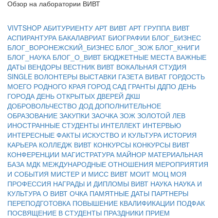
Обзор на лаборатории ВИВТ
VIVTSHOP
АБИТУРИЕНТУ
АРТ ВИВТ
АРТ ГРУППА ВИВТ
АСПИРАНТУРА
БАКАЛАВРИАТ
БИОГРАФИИ
БЛОГ_БИЗНЕС
БЛОГ_ВОРОНЕЖСКИЙ_БИЗНЕС
БЛОГ_ЗОЖ
БЛОГ_КНИГИ
БЛОГ_НАУКА
БЛОГ_О_ВИВТ
БЮДЖЕТНЫЕ МЕСТА
ВАЖНЫЕ
ДАТЫ
ВЕНДОРЫ
ВЕСТНИК ВИВТ
ВОКАЛЬНАЯ СТУДИЯ
SINGLE
ВОЛОНТЕРЫ
ВЫСТАВКИ
ГАЗЕТА ВИВАТ
ГОРДОСТЬ
МОЕГО РОДНОГО КРАЯ
ГОРОД САД
ГРАНТЫ
ДДПО
ДЕНЬ
ГОРОДА
ДЕНЬ ОТКРЫТЫХ ДВЕРЕЙ
ДКШ
ДОБРОВОЛЬЧЕСТВО
ДОД
ДОПОЛНИТЕЛЬНОЕ
ОБРАЗОВАНИЕ
ЗАКУПКИ
ЗАОЧКА
ЗОЖ
ЗОЛОТОЙ ЛЕВ
ИНОСТРАННЫЕ СТУДЕНТЫ
ИНТЕЛЛЕКТ
ИНТЕРВЬЮ
ИНТЕРЕСНЫЕ ФАКТЫ
ИСКУСТВО И КУЛЬТУРА
ИСТОРИЯ
КАРЬЕРА
КОЛЛЕДЖ ВИВТ
КОНКУРСЫ
КОНКУРСЫ ВИВТ
КОНФЕРЕНЦИИ
МАГИСТРАТУРА
МАЙНОР
МАТЕРИАЛЬНАЯ
БАЗА
МДК
МЕЖДУНАРОДНЫЕ ОТНОШЕНИЯ
МЕРОПРИЯТИЯ
И СОБЫТИЯ
МИСТЕР И МИСС ВИВТ
МОИТ
МОЦ
МОЯ
ПРОФЕССИЯ
НАГРАДЫ И ДИПЛОМЫ ВИВТ
НАУКА
НАУКА И
КУЛЬТУРА
О ВИВТ
ОЧКА
ПАМЯТНЫЕ ДАТЫ
ПАРТНЕРЫ
ПЕРЕПОДГОТОВКА
ПОВЫШЕНИЕ КВАЛИФИКАЦИИ
ПОДФАК
ПОСВЯЩЕНИЕ В СТУДЕНТЫ
ПРАЗДНИКИ
ПРИЕМ