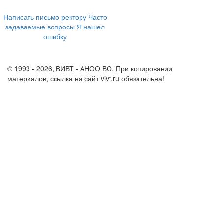
8 800 555-60-54
Написать письмо ректору
Часто
задаваемые вопросы
Я нашел
ошибку
info@vivt.ru
support@vivt.ru
© 1993 - 2026, ВИВТ - АНОО ВО. При копировании
материалов, ссылка на сайт vivt.ru обязательна!
Политика в
отношении обработки персональных данных в ВИВТ – АНОО
ВО