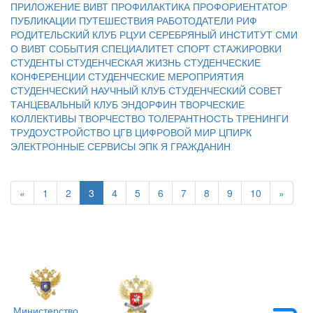
ПРИЛОЖЕНИЕ ВИВТ
ПРОФИЛАКТИКА
ПРОФОРИЕНТАТОР
ПУБЛИКАЦИИ
ПУТЕШЕСТВИЯ
РАБОТОДАТЕЛИ
РИФ
РОДИТЕЛЬСКИЙ КЛУБ
РЦУИ
СЕРЕБРЯНЫЙ ИНСТИТУТ
СМИ
О ВИВТ
СОБЫТИЯ
СПЕЦИАЛИТЕТ
СПОРТ
СТАЖИРОВКИ
СТУДЕНТЫ
СТУДЕНЧЕСКАЯ ЖИЗНЬ
СТУДЕНЧЕСКИЕ
КОНФЕРЕНЦИИ
СТУДЕНЧЕСКИЕ МЕРОПРИЯТИЯ
СТУДЕНЧЕСКИЙ НАУЧНЫЙ КЛУБ
СТУДЕНЧЕСКИЙ СОВЕТ
ТАНЦЕВАЛЬНЫЙ КЛУБ ЭНДОРФИН
ТВОРЧЕСКИЕ
КОЛЛЕКТИВЫ
ТВОРЧЕСТВО
ТОЛЕРАНТНОСТЬ
ТРЕНИНГИ
ТРУДОУСТРОЙСТВО
ЦГВ
ЦИФРОВОЙ МИР
ЦПИРК
ЭЛЕКТРОННЫЕ СЕРВИСЫ
ЭПК
Я ГРАЖДАНИН
«
1
2
3
4
5
6
7
8
9
10
»
Министерство