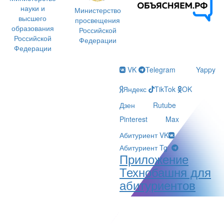
науки и
Министерство
высшего
просвещения
образования
Российской
Российской
Федерации
Федерации
VK
Telegram
Yappy
Яндекс
TikTok
OK
Дзен
Rutube
Pinterest
Max
Абитуриент VK
Абитуриент Tg
Приложение
Технобашня для
абитуриентов