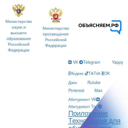
Министерство
науки и
Министерство
высшего
просвещения
образования
Российской
Российской
Федерации
Федерации
VK
Telegram
Yappy
Яндекс
TikTok
OK
Дзен
Rutube
Pinterest
Max
Абитуриент VK
Абитуриент Tg
Приложение
Технобашня для
абитуриентов