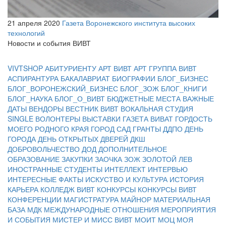
21 апреля 2020
Газета Воронежского института высоких
технологий
Новости и события ВИВТ
VIVTSHOP
АБИТУРИЕНТУ
АРТ ВИВТ
АРТ ГРУППА ВИВТ
АСПИРАНТУРА
БАКАЛАВРИАТ
БИОГРАФИИ
БЛОГ_БИЗНЕС
БЛОГ_ВОРОНЕЖСКИЙ_БИЗНЕС
БЛОГ_ЗОЖ
БЛОГ_КНИГИ
БЛОГ_НАУКА
БЛОГ_О_ВИВТ
БЮДЖЕТНЫЕ МЕСТА
ВАЖНЫЕ
ДАТЫ
ВЕНДОРЫ
ВЕСТНИК ВИВТ
ВОКАЛЬНАЯ СТУДИЯ
SINGLE
ВОЛОНТЕРЫ
ВЫСТАВКИ
ГАЗЕТА ВИВАТ
ГОРДОСТЬ
МОЕГО РОДНОГО КРАЯ
ГОРОД САД
ГРАНТЫ
ДДПО
ДЕНЬ
ГОРОДА
ДЕНЬ ОТКРЫТЫХ ДВЕРЕЙ
ДКШ
ДОБРОВОЛЬЧЕСТВО
ДОД
ДОПОЛНИТЕЛЬНОЕ
ОБРАЗОВАНИЕ
ЗАКУПКИ
ЗАОЧКА
ЗОЖ
ЗОЛОТОЙ ЛЕВ
ИНОСТРАННЫЕ СТУДЕНТЫ
ИНТЕЛЛЕКТ
ИНТЕРВЬЮ
ИНТЕРЕСНЫЕ ФАКТЫ
ИСКУСТВО И КУЛЬТУРА
ИСТОРИЯ
КАРЬЕРА
КОЛЛЕДЖ ВИВТ
КОНКУРСЫ
КОНКУРСЫ ВИВТ
КОНФЕРЕНЦИИ
МАГИСТРАТУРА
МАЙНОР
МАТЕРИАЛЬНАЯ
БАЗА
МДК
МЕЖДУНАРОДНЫЕ ОТНОШЕНИЯ
МЕРОПРИЯТИЯ
И СОБЫТИЯ
МИСТЕР И МИСС ВИВТ
МОИТ
МОЦ
МОЯ