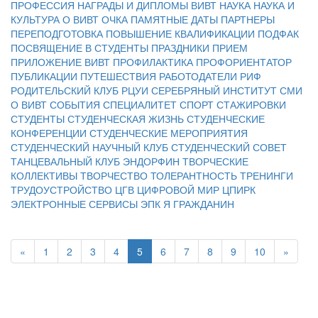
ПРОФЕССИЯ
НАГРАДЫ И ДИПЛОМЫ ВИВТ
НАУКА
НАУКА И
КУЛЬТУРА
О ВИВТ
ОЧКА
ПАМЯТНЫЕ ДАТЫ
ПАРТНЕРЫ
ПЕРЕПОДГОТОВКА
ПОВЫШЕНИЕ КВАЛИФИКАЦИИ
ПОДФАК
ПОСВЯЩЕНИЕ В СТУДЕНТЫ
ПРАЗДНИКИ
ПРИЕМ
ПРИЛОЖЕНИЕ ВИВТ
ПРОФИЛАКТИКА
ПРОФОРИЕНТАТОР
ПУБЛИКАЦИИ
ПУТЕШЕСТВИЯ
РАБОТОДАТЕЛИ
РИФ
РОДИТЕЛЬСКИЙ КЛУБ
РЦУИ
СЕРЕБРЯНЫЙ ИНСТИТУТ
СМИ
О ВИВТ
СОБЫТИЯ
СПЕЦИАЛИТЕТ
СПОРТ
СТАЖИРОВКИ
СТУДЕНТЫ
СТУДЕНЧЕСКАЯ ЖИЗНЬ
СТУДЕНЧЕСКИЕ
КОНФЕРЕНЦИИ
СТУДЕНЧЕСКИЕ МЕРОПРИЯТИЯ
СТУДЕНЧЕСКИЙ НАУЧНЫЙ КЛУБ
СТУДЕНЧЕСКИЙ СОВЕТ
ТАНЦЕВАЛЬНЫЙ КЛУБ ЭНДОРФИН
ТВОРЧЕСКИЕ
КОЛЛЕКТИВЫ
ТВОРЧЕСТВО
ТОЛЕРАНТНОСТЬ
ТРЕНИНГИ
ТРУДОУСТРОЙСТВО
ЦГВ
ЦИФРОВОЙ МИР
ЦПИРК
ЭЛЕКТРОННЫЕ СЕРВИСЫ
ЭПК
Я ГРАЖДАНИН
«
1
2
3
4
5
6
7
8
9
10
»