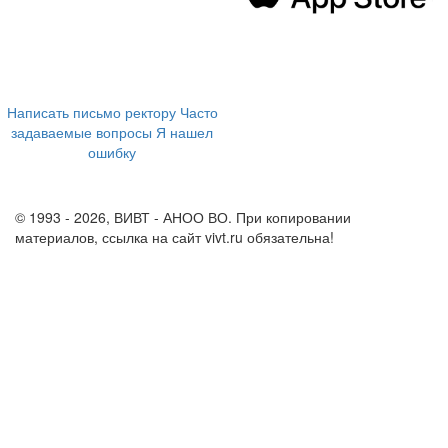
394043, г. Воронеж
ул. Ленина, 73а
+7 (473) 202-04-20
8 800 555-60-54
Написать письмо ректору
Часто
задаваемые вопросы
Я нашел
ошибку
info@vivt.ru
support@vivt.ru
© 1993 - 2026, ВИВТ - АНОО ВО. При копировании
материалов, ссылка на сайт vivt.ru обязательна!
Политика в
отношении обработки персональных данных в ВИВТ – АНОО
ВО