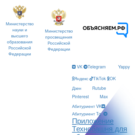
Министерство
науки и
Министерство
высшего
просвещения
образования
Российской
Российской
Федерации
Федерации
VK
Telegram
Yappy
Яндекс
TikTok
OK
Дзен
Rutube
Pinterest
Max
Абитуриент VK
Абитуриент Tg
Приложение
Технобашня для