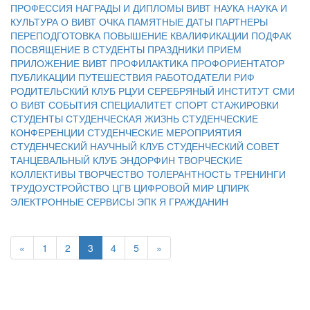
ПРОФЕССИЯ
НАГРАДЫ И ДИПЛОМЫ ВИВТ
НАУКА
НАУКА И
КУЛЬТУРА
О ВИВТ
ОЧКА
ПАМЯТНЫЕ ДАТЫ
ПАРТНЕРЫ
ПЕРЕПОДГОТОВКА
ПОВЫШЕНИЕ КВАЛИФИКАЦИИ
ПОДФАК
ПОСВЯЩЕНИЕ В СТУДЕНТЫ
ПРАЗДНИКИ
ПРИЕМ
ПРИЛОЖЕНИЕ ВИВТ
ПРОФИЛАКТИКА
ПРОФОРИЕНТАТОР
ПУБЛИКАЦИИ
ПУТЕШЕСТВИЯ
РАБОТОДАТЕЛИ
РИФ
РОДИТЕЛЬСКИЙ КЛУБ
РЦУИ
СЕРЕБРЯНЫЙ ИНСТИТУТ
СМИ
О ВИВТ
СОБЫТИЯ
СПЕЦИАЛИТЕТ
СПОРТ
СТАЖИРОВКИ
СТУДЕНТЫ
СТУДЕНЧЕСКАЯ ЖИЗНЬ
СТУДЕНЧЕСКИЕ
КОНФЕРЕНЦИИ
СТУДЕНЧЕСКИЕ МЕРОПРИЯТИЯ
СТУДЕНЧЕСКИЙ НАУЧНЫЙ КЛУБ
СТУДЕНЧЕСКИЙ СОВЕТ
ТАНЦЕВАЛЬНЫЙ КЛУБ ЭНДОРФИН
ТВОРЧЕСКИЕ
КОЛЛЕКТИВЫ
ТВОРЧЕСТВО
ТОЛЕРАНТНОСТЬ
ТРЕНИНГИ
ТРУДОУСТРОЙСТВО
ЦГВ
ЦИФРОВОЙ МИР
ЦПИРК
ЭЛЕКТРОННЫЕ СЕРВИСЫ
ЭПК
Я ГРАЖДАНИН
«
1
2
3
4
5
»