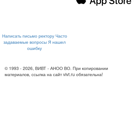
394043, г. Воронеж
ул. Ленина, 73а
+7 (473) 202-04-20
8 800 555-60-54
Написать письмо ректору
Часто
задаваемые вопросы
Я нашел
ошибку
info@vivt.ru
support@vivt.ru
© 1993 - 2026, ВИВТ - АНОО ВО. При копировании
материалов, ссылка на сайт vivt.ru обязательна!
Политика в
отношении обработки персональных данных в ВИВТ – АНОО
ВО