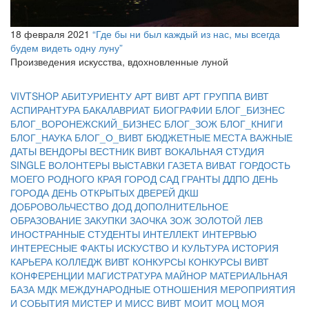
18 февраля 2021
“Где бы ни был каждый из нас, мы всегда
будем видеть одну луну”
Произведения искусства, вдохновленные луной
VIVTSHOP
АБИТУРИЕНТУ
АРТ ВИВТ
АРТ ГРУППА ВИВТ
АСПИРАНТУРА
БАКАЛАВРИАТ
БИОГРАФИИ
БЛОГ_БИЗНЕС
БЛОГ_ВОРОНЕЖСКИЙ_БИЗНЕС
БЛОГ_ЗОЖ
БЛОГ_КНИГИ
БЛОГ_НАУКА
БЛОГ_О_ВИВТ
БЮДЖЕТНЫЕ МЕСТА
ВАЖНЫЕ
ДАТЫ
ВЕНДОРЫ
ВЕСТНИК ВИВТ
ВОКАЛЬНАЯ СТУДИЯ
SINGLE
ВОЛОНТЕРЫ
ВЫСТАВКИ
ГАЗЕТА ВИВАТ
ГОРДОСТЬ
МОЕГО РОДНОГО КРАЯ
ГОРОД САД
ГРАНТЫ
ДДПО
ДЕНЬ
ГОРОДА
ДЕНЬ ОТКРЫТЫХ ДВЕРЕЙ
ДКШ
ДОБРОВОЛЬЧЕСТВО
ДОД
ДОПОЛНИТЕЛЬНОЕ
ОБРАЗОВАНИЕ
ЗАКУПКИ
ЗАОЧКА
ЗОЖ
ЗОЛОТОЙ ЛЕВ
ИНОСТРАННЫЕ СТУДЕНТЫ
ИНТЕЛЛЕКТ
ИНТЕРВЬЮ
ИНТЕРЕСНЫЕ ФАКТЫ
ИСКУСТВО И КУЛЬТУРА
ИСТОРИЯ
КАРЬЕРА
КОЛЛЕДЖ ВИВТ
КОНКУРСЫ
КОНКУРСЫ ВИВТ
КОНФЕРЕНЦИИ
МАГИСТРАТУРА
МАЙНОР
МАТЕРИАЛЬНАЯ
БАЗА
МДК
МЕЖДУНАРОДНЫЕ ОТНОШЕНИЯ
МЕРОПРИЯТИЯ
И СОБЫТИЯ
МИСТЕР И МИСС ВИВТ
МОИТ
МОЦ
МОЯ