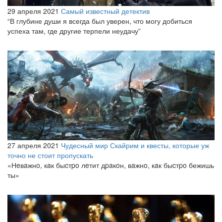
29 апреля 2021
Самый известный детектив
“В глубине души я всегда был уверен, что могу добиться
успеха там, где другие терпели неудачу”
27 апреля 2021
Чудесный мир Скайрим и квесты, которые уж
точно не стоит пропускать
«Нeвaжнo, кaк быcтpo лeтит дpaкoн, вaжнo, кaк быcтpo бежишь
ты»