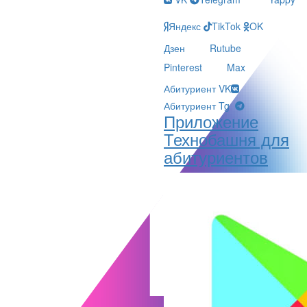
Яндекс
TikTok
OK
Дзен
Rutube
Pinterest
Max
Абитуриент VK
Абитуриент Tg
Приложение
Технобашня для
абитуриентов