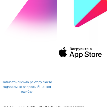
394043, г. Воронеж
ул. Ленина, 73а
+7 (473) 202-04-20
8 800 555-60-54
Написать письмо ректору
Часто
задаваемые вопросы
Я нашел
ошибку
info@vivt.ru
support@vivt.ru
© 1993 - 2026, ВИВТ - АНОО ВО. При копировании