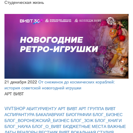
Студенческая жизнь
21 декабря 2022
От снежинок до космических кораблей:
история советской новогодней игрушки
АРТ ВИВТ
VIVTSHOP
АБИТУРИЕНТУ
АРТ ВИВТ
АРТ ГРУППА ВИВТ
АСПИРАНТУРА
БАКАЛАВРИАТ
БИОГРАФИИ
БЛОГ_БИЗНЕС
БЛОГ_ВОРОНЕЖСКИЙ_БИЗНЕС
БЛОГ_ЗОЖ
БЛОГ_КНИГИ
БЛОГ_НАУКА
БЛОГ_О_ВИВТ
БЮДЖЕТНЫЕ МЕСТА
ВАЖНЫЕ
ДАТЫ
ВЕНДОРЫ
ВЕСТНИК ВИВТ
ВОКАЛЬНАЯ СТУДИЯ