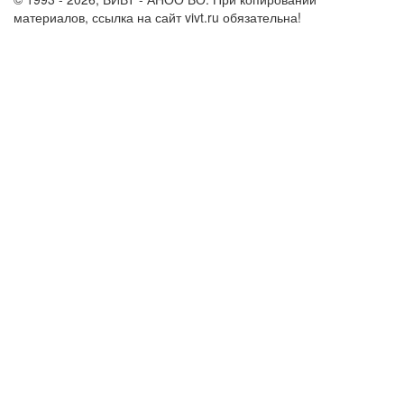
материалов, ссылка на сайт vivt.ru обязательна!
Политика в
отношении обработки персональных данных в ВИВТ – АНОО
ВО