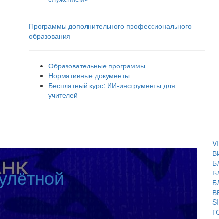
Программы дополнительного профессионального
образования
Образовательные программы
Нормативные документы
Бесплатный курс: ИИ‑инструменты для
учителей
V
В
Б
 улётной
Б
Б
В
S
Г