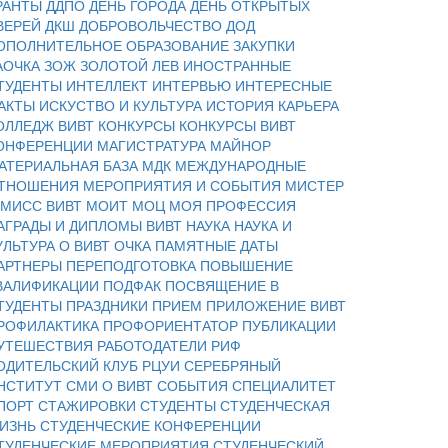
РАНТЫ
ДДПО
ДЕНЬ ГОРОДА
ДЕНЬ ОТКРЫТЫХ
ВЕРЕЙ
ДКШ
ДОБРОВОЛЬЧЕСТВО
ДОД
ОПОЛНИТЕЛЬНОЕ ОБРАЗОВАНИЕ
ЗАКУПКИ
АОЧКА
ЗОЖ
ЗОЛОТОЙ ЛЕВ
ИНОСТРАННЫЕ
ТУДЕНТЫ
ИНТЕЛЛЕКТ
ИНТЕРВЬЮ
ИНТЕРЕСНЫЕ
АКТЫ
ИСКУСТВО И КУЛЬТУРА
ИСТОРИЯ
КАРЬЕРА
ОЛЛЕДЖ ВИВТ
КОНКУРСЫ
КОНКУРСЫ ВИВТ
ОНФЕРЕНЦИИ
МАГИСТРАТУРА
МАЙНОР
АТЕРИАЛЬНАЯ БАЗА
МДК
МЕЖДУНАРОДНЫЕ
ТНОШЕНИЯ
МЕРОПРИЯТИЯ И СОБЫТИЯ
МИСТЕР
 МИСС ВИВТ
МОИТ
МОЦ
МОЯ ПРОФЕССИЯ
АГРАДЫ И ДИПЛОМЫ ВИВТ
НАУКА
НАУКА И
УЛЬТУРА
О ВИВТ
ОЧКА
ПАМЯТНЫЕ ДАТЫ
АРТНЕРЫ
ПЕРЕПОДГОТОВКА
ПОВЫШЕНИЕ
ВАЛИФИКАЦИИ
ПОДФАК
ПОСВЯЩЕНИЕ В
ТУДЕНТЫ
ПРАЗДНИКИ
ПРИЕМ
ПРИЛОЖЕНИЕ ВИВТ
РОФИЛАКТИКА
ПРОФОРИЕНТАТОР
ПУБЛИКАЦИИ
УТЕШЕСТВИЯ
РАБОТОДАТЕЛИ
РИФ
ОДИТЕЛЬСКИЙ КЛУБ
РЦУИ
СЕРЕБРЯНЫЙ
НСТИТУТ
СМИ О ВИВТ
СОБЫТИЯ
СПЕЦИАЛИТЕТ
ПОРТ
СТАЖИРОВКИ
СТУДЕНТЫ
СТУДЕНЧЕСКАЯ
ИЗНЬ
СТУДЕНЧЕСКИЕ КОНФЕРЕНЦИИ
ТУДЕНЧЕСКИЕ МЕРОПРИЯТИЯ
СТУДЕНЧЕСКИЙ