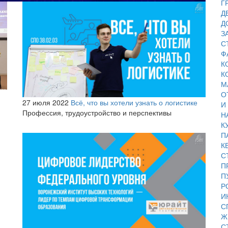
Г
Д
Д
З
С
Ф
К
К
М
О
27 июля 2022
Всё, что вы хотели узнать о логистике
И
Профессия, трудоустройство и перспективы
Н
К
П
К
С
П
П
Р
И
С
Ж
С