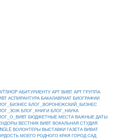
IVTSHOP
АБИТУРИЕНТУ
АРТ ВИВТ
АРТ ГРУППА
ИВТ
АСПИРАНТУРА
БАКАЛАВРИАТ
БИОГРАФИИ
ЛОГ_БИЗНЕС
БЛОГ_ВОРОНЕЖСКИЙ_БИЗНЕС
ЛОГ_ЗОЖ
БЛОГ_КНИГИ
БЛОГ_НАУКА
ЛОГ_О_ВИВТ
БЮДЖЕТНЫЕ МЕСТА
ВАЖНЫЕ ДАТЫ
ЕНДОРЫ
ВЕСТНИК ВИВТ
ВОКАЛЬНАЯ СТУДИЯ
INGLE
ВОЛОНТЕРЫ
ВЫСТАВКИ
ГАЗЕТА ВИВАТ
ОРДОСТЬ МОЕГО РОДНОГО КРАЯ
ГОРОД САД