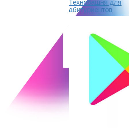
Технобашня для
абитуриентов