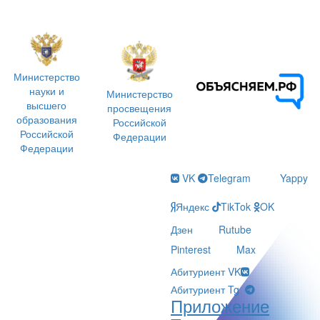
Министерство
науки и
Министерство
высшего
просвещения
образования
Российской
Российской
Федерации
Федерации
VK
Telegram
Yappy
Яндекс
TikTok
OK
Дзен
Rutube
Pinterest
Max
Абитуриент VK
Абитуриент Tg
Приложение