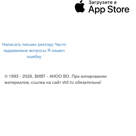
394043, г. Воронеж
ул. Ленина, 73а
+7 (473) 202-04-20
8 800 555-60-54
Написать письмо ректору
Часто
задаваемые вопросы
Я нашел
ошибку
info@vivt.ru
support@vivt.ru
© 1993 - 2026, ВИВТ - АНОО ВО. При копировании
материалов, ссылка на сайт vivt.ru обязательна!
Политика в
отношении обработки персональных данных в ВИВТ – АНОО
ВО