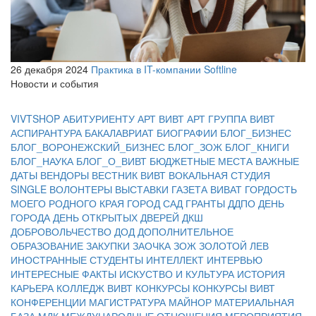
26 декабря 2024
Практика в IT-компании Softline
Новости и события
VIVTSHOP
АБИТУРИЕНТУ
АРТ ВИВТ
АРТ ГРУППА ВИВТ
АСПИРАНТУРА
БАКАЛАВРИАТ
БИОГРАФИИ
БЛОГ_БИЗНЕС
БЛОГ_ВОРОНЕЖСКИЙ_БИЗНЕС
БЛОГ_ЗОЖ
БЛОГ_КНИГИ
БЛОГ_НАУКА
БЛОГ_О_ВИВТ
БЮДЖЕТНЫЕ МЕСТА
ВАЖНЫЕ
ДАТЫ
ВЕНДОРЫ
ВЕСТНИК ВИВТ
ВОКАЛЬНАЯ СТУДИЯ
SINGLE
ВОЛОНТЕРЫ
ВЫСТАВКИ
ГАЗЕТА ВИВАТ
ГОРДОСТЬ
МОЕГО РОДНОГО КРАЯ
ГОРОД САД
ГРАНТЫ
ДДПО
ДЕНЬ
ГОРОДА
ДЕНЬ ОТКРЫТЫХ ДВЕРЕЙ
ДКШ
ДОБРОВОЛЬЧЕСТВО
ДОД
ДОПОЛНИТЕЛЬНОЕ
ОБРАЗОВАНИЕ
ЗАКУПКИ
ЗАОЧКА
ЗОЖ
ЗОЛОТОЙ ЛЕВ
ИНОСТРАННЫЕ СТУДЕНТЫ
ИНТЕЛЛЕКТ
ИНТЕРВЬЮ
ИНТЕРЕСНЫЕ ФАКТЫ
ИСКУСТВО И КУЛЬТУРА
ИСТОРИЯ
КАРЬЕРА
КОЛЛЕДЖ ВИВТ
КОНКУРСЫ
КОНКУРСЫ ВИВТ
КОНФЕРЕНЦИИ
МАГИСТРАТУРА
МАЙНОР
МАТЕРИАЛЬНАЯ
БАЗА
МДК
МЕЖДУНАРОДНЫЕ ОТНОШЕНИЯ
МЕРОПРИЯТИЯ