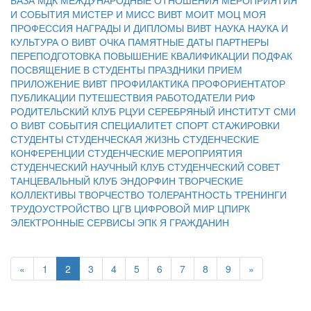
И СОБЫТИЯ
МИСТЕР И МИСС ВИВТ
МОИТ
МОЦ
МОЯ
ПРОФЕССИЯ
НАГРАДЫ И ДИПЛОМЫ ВИВТ
НАУКА
НАУКА И
КУЛЬТУРА
О ВИВТ
ОЧКА
ПАМЯТНЫЕ ДАТЫ
ПАРТНЕРЫ
ПЕРЕПОДГОТОВКА
ПОВЫШЕНИЕ КВАЛИФИКАЦИИ
ПОДФАК
ПОСВЯЩЕНИЕ В СТУДЕНТЫ
ПРАЗДНИКИ
ПРИЕМ
ПРИЛОЖЕНИЕ ВИВТ
ПРОФИЛАКТИКА
ПРОФОРИЕНТАТОР
ПУБЛИКАЦИИ
ПУТЕШЕСТВИЯ
РАБОТОДАТЕЛИ
РИФ
РОДИТЕЛЬСКИЙ КЛУБ
РЦУИ
СЕРЕБРЯНЫЙ ИНСТИТУТ
СМИ
О ВИВТ
СОБЫТИЯ
СПЕЦИАЛИТЕТ
СПОРТ
СТАЖИРОВКИ
СТУДЕНТЫ
СТУДЕНЧЕСКАЯ ЖИЗНЬ
СТУДЕНЧЕСКИЕ
КОНФЕРЕНЦИИ
СТУДЕНЧЕСКИЕ МЕРОПРИЯТИЯ
СТУДЕНЧЕСКИЙ НАУЧНЫЙ КЛУБ
СТУДЕНЧЕСКИЙ СОВЕТ
ТАНЦЕВАЛЬНЫЙ КЛУБ ЭНДОРФИН
ТВОРЧЕСКИЕ
КОЛЛЕКТИВЫ
ТВОРЧЕСТВО
ТОЛЕРАНТНОСТЬ
ТРЕНИНГИ
ТРУДОУСТРОЙСТВО
ЦГВ
ЦИФРОВОЙ МИР
ЦПИРК
ЭЛЕКТРОННЫЕ СЕРВИСЫ
ЭПК
Я ГРАЖДАНИН
«
1
2
3
4
5
6
7
8
9
»