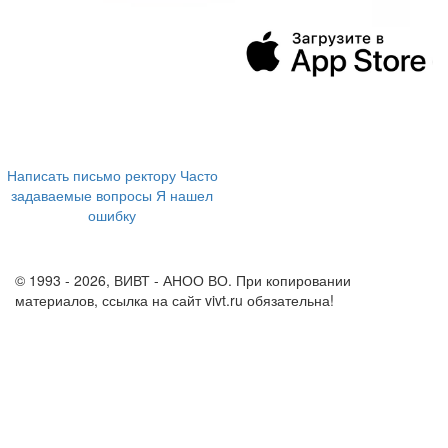
394043, г. Воронеж
ул. Ленина, 73а
+7 (473) 202-04-20
8 800 555-60-54
Написать письмо ректору
Часто
задаваемые вопросы
Я нашел
ошибку
info@vivt.ru
support@vivt.ru
© 1993 - 2026, ВИВТ - АНОО ВО. При копировании
материалов, ссылка на сайт vivt.ru обязательна!
Политика в
отношении обработки персональных данных в ВИВТ – АНОО
ВО