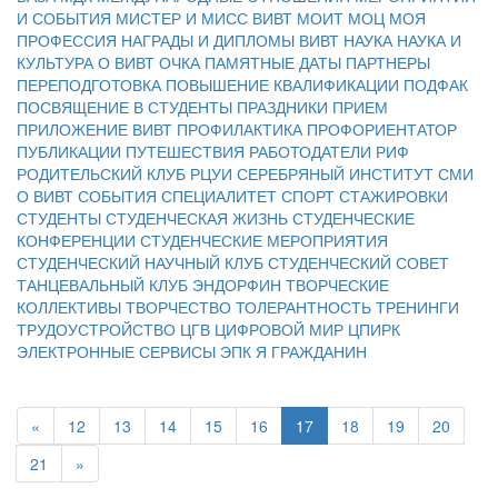
И СОБЫТИЯ
МИСТЕР И МИСС ВИВТ
МОИТ
МОЦ
МОЯ
ПРОФЕССИЯ
НАГРАДЫ И ДИПЛОМЫ ВИВТ
НАУКА
НАУКА И
КУЛЬТУРА
О ВИВТ
ОЧКА
ПАМЯТНЫЕ ДАТЫ
ПАРТНЕРЫ
ПЕРЕПОДГОТОВКА
ПОВЫШЕНИЕ КВАЛИФИКАЦИИ
ПОДФАК
ПОСВЯЩЕНИЕ В СТУДЕНТЫ
ПРАЗДНИКИ
ПРИЕМ
ПРИЛОЖЕНИЕ ВИВТ
ПРОФИЛАКТИКА
ПРОФОРИЕНТАТОР
ПУБЛИКАЦИИ
ПУТЕШЕСТВИЯ
РАБОТОДАТЕЛИ
РИФ
РОДИТЕЛЬСКИЙ КЛУБ
РЦУИ
СЕРЕБРЯНЫЙ ИНСТИТУТ
СМИ
О ВИВТ
СОБЫТИЯ
СПЕЦИАЛИТЕТ
СПОРТ
СТАЖИРОВКИ
СТУДЕНТЫ
СТУДЕНЧЕСКАЯ ЖИЗНЬ
СТУДЕНЧЕСКИЕ
КОНФЕРЕНЦИИ
СТУДЕНЧЕСКИЕ МЕРОПРИЯТИЯ
СТУДЕНЧЕСКИЙ НАУЧНЫЙ КЛУБ
СТУДЕНЧЕСКИЙ СОВЕТ
ТАНЦЕВАЛЬНЫЙ КЛУБ ЭНДОРФИН
ТВОРЧЕСКИЕ
КОЛЛЕКТИВЫ
ТВОРЧЕСТВО
ТОЛЕРАНТНОСТЬ
ТРЕНИНГИ
ТРУДОУСТРОЙСТВО
ЦГВ
ЦИФРОВОЙ МИР
ЦПИРК
ЭЛЕКТРОННЫЕ СЕРВИСЫ
ЭПК
Я ГРАЖДАНИН
«
12
13
14
15
16
17
18
19
20
21
»