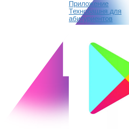
Приложение
Технобашня для
абитуриентов