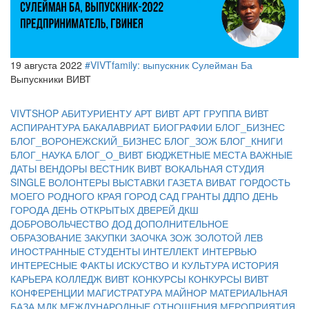
19 августа 2022
#VIVTfamily: выпускник Сулейман Ба
Выпускники ВИВТ
VIVTSHOP
АБИТУРИЕНТУ
АРТ ВИВТ
АРТ ГРУППА ВИВТ
АСПИРАНТУРА
БАКАЛАВРИАТ
БИОГРАФИИ
БЛОГ_БИЗНЕС
БЛОГ_ВОРОНЕЖСКИЙ_БИЗНЕС
БЛОГ_ЗОЖ
БЛОГ_КНИГИ
БЛОГ_НАУКА
БЛОГ_О_ВИВТ
БЮДЖЕТНЫЕ МЕСТА
ВАЖНЫЕ
ДАТЫ
ВЕНДОРЫ
ВЕСТНИК ВИВТ
ВОКАЛЬНАЯ СТУДИЯ
SINGLE
ВОЛОНТЕРЫ
ВЫСТАВКИ
ГАЗЕТА ВИВАТ
ГОРДОСТЬ
МОЕГО РОДНОГО КРАЯ
ГОРОД САД
ГРАНТЫ
ДДПО
ДЕНЬ
ГОРОДА
ДЕНЬ ОТКРЫТЫХ ДВЕРЕЙ
ДКШ
ДОБРОВОЛЬЧЕСТВО
ДОД
ДОПОЛНИТЕЛЬНОЕ
ОБРАЗОВАНИЕ
ЗАКУПКИ
ЗАОЧКА
ЗОЖ
ЗОЛОТОЙ ЛЕВ
ИНОСТРАННЫЕ СТУДЕНТЫ
ИНТЕЛЛЕКТ
ИНТЕРВЬЮ
ИНТЕРЕСНЫЕ ФАКТЫ
ИСКУСТВО И КУЛЬТУРА
ИСТОРИЯ
КАРЬЕРА
КОЛЛЕДЖ ВИВТ
КОНКУРСЫ
КОНКУРСЫ ВИВТ
КОНФЕРЕНЦИИ
МАГИСТРАТУРА
МАЙНОР
МАТЕРИАЛЬНАЯ
БАЗА
МДК
МЕЖДУНАРОДНЫЕ ОТНОШЕНИЯ
МЕРОПРИЯТИЯ