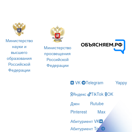
Министерство
науки и
Министерство
высшего
просвещения
образования
Российской
Российской
Федерации
Федерации
VK
Telegram
Yappy
Яндекс
TikTok
OK
Дзен
Rutube
Pinterest
Max
Абитуриент VK
Абитуриент Tg