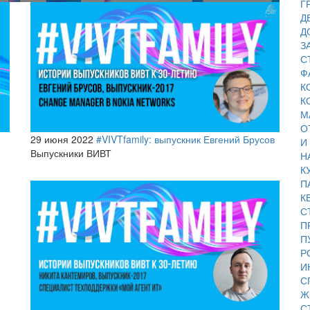
Г
Д
Д
З
С
Ф
К
К
М
О
29 июня 2022
#VIVTfamily: выпускник Евгений Брусов
И
Выпускники ВИВТ
Н
К
П
К
С
П
П
Р
И
С
Ж
С