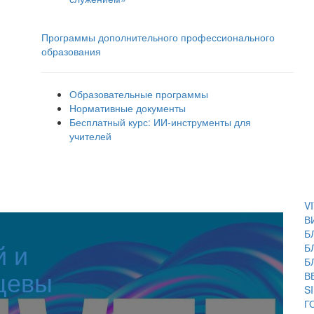
Программы дополнительного профессионального
образования
Образовательные программы
Нормативные документы
Бесплатный курс: ИИ‑инструменты для
учителей
V
В
Б
й и
Б
Б
цевы
В
S
Г