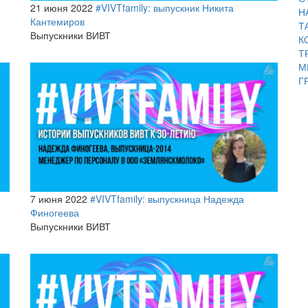
21 июня 2022
#VIVTfamily: выпускник Никита
Н
Кантемиров
Т
Выпускники ВИВТ
К
Т
М
Г
7 июня 2022
#VIVTfamily: выпускница Надежда
Финогеева
Выпускники ВИВТ