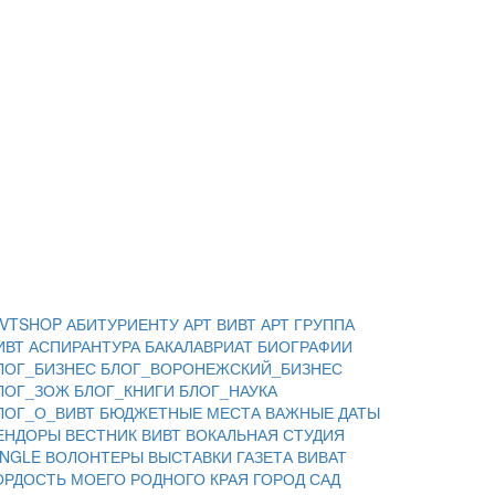
IVTSHOP
АБИТУРИЕНТУ
АРТ ВИВТ
АРТ ГРУППА
ИВТ
АСПИРАНТУРА
БАКАЛАВРИАТ
БИОГРАФИИ
ЛОГ_БИЗНЕС
БЛОГ_ВОРОНЕЖСКИЙ_БИЗНЕС
ЛОГ_ЗОЖ
БЛОГ_КНИГИ
БЛОГ_НАУКА
ЛОГ_О_ВИВТ
БЮДЖЕТНЫЕ МЕСТА
ВАЖНЫЕ ДАТЫ
ЕНДОРЫ
ВЕСТНИК ВИВТ
ВОКАЛЬНАЯ СТУДИЯ
INGLE
ВОЛОНТЕРЫ
ВЫСТАВКИ
ГАЗЕТА ВИВАТ
ОРДОСТЬ МОЕГО РОДНОГО КРАЯ
ГОРОД САД