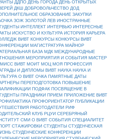
РАНТЫ
ДДПО
ДЕНЬ ГОРОДА
ДЕНЬ ОТКРЫТЫХ
ВЕРЕЙ
ДКШ
ДОБРОВОЛЬЧЕСТВО
ДОД
ОПОЛНИТЕЛЬНОЕ ОБРАЗОВАНИЕ
ЗАКУПКИ
АОЧКА
ЗОЖ
ЗОЛОТОЙ ЛЕВ
ИНОСТРАННЫЕ
ТУДЕНТЫ
ИНТЕЛЛЕКТ
ИНТЕРВЬЮ
ИНТЕРЕСНЫЕ
АКТЫ
ИСКУСТВО И КУЛЬТУРА
ИСТОРИЯ
КАРЬЕРА
ОЛЛЕДЖ ВИВТ
КОНКУРСЫ
КОНКУРСЫ ВИВТ
ОНФЕРЕНЦИИ
МАГИСТРАТУРА
МАЙНОР
АТЕРИАЛЬНАЯ БАЗА
МДК
МЕЖДУНАРОДНЫЕ
ТНОШЕНИЯ
МЕРОПРИЯТИЯ И СОБЫТИЯ
МИСТЕР
 МИСС ВИВТ
МОИТ
МОЦ
МОЯ ПРОФЕССИЯ
АГРАДЫ И ДИПЛОМЫ ВИВТ
НАУКА
НАУКА И
УЛЬТУРА
О ВИВТ
ОЧКА
ПАМЯТНЫЕ ДАТЫ
АРТНЕРЫ
ПЕРЕПОДГОТОВКА
ПОВЫШЕНИЕ
ВАЛИФИКАЦИИ
ПОДФАК
ПОСВЯЩЕНИЕ В
ТУДЕНТЫ
ПРАЗДНИКИ
ПРИЕМ
ПРИЛОЖЕНИЕ ВИВТ
РОФИЛАКТИКА
ПРОФОРИЕНТАТОР
ПУБЛИКАЦИИ
УТЕШЕСТВИЯ
РАБОТОДАТЕЛИ
РИФ
ОДИТЕЛЬСКИЙ КЛУБ
РЦУИ
СЕРЕБРЯНЫЙ
НСТИТУТ
СМИ О ВИВТ
СОБЫТИЯ
СПЕЦИАЛИТЕТ
ПОРТ
СТАЖИРОВКИ
СТУДЕНТЫ
СТУДЕНЧЕСКАЯ
ИЗНЬ
СТУДЕНЧЕСКИЕ КОНФЕРЕНЦИИ
ТУДЕНЧЕСКИЕ МЕРОПРИЯТИЯ
СТУДЕНЧЕСКИЙ