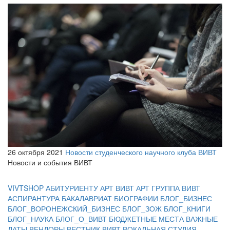
26 октября 2021
Новости студенческого научного клуба ВИВТ
Новости и события ВИВТ
VIVTSHOP
АБИТУРИЕНТУ
АРТ ВИВТ
АРТ ГРУППА ВИВТ
АСПИРАНТУРА
БАКАЛАВРИАТ
БИОГРАФИИ
БЛОГ_БИЗНЕС
БЛОГ_ВОРОНЕЖСКИЙ_БИЗНЕС
БЛОГ_ЗОЖ
БЛОГ_КНИГИ
БЛОГ_НАУКА
БЛОГ_О_ВИВТ
БЮДЖЕТНЫЕ МЕСТА
ВАЖНЫЕ
ДАТЫ
ВЕНДОРЫ
ВЕСТНИК ВИВТ
ВОКАЛЬНАЯ СТУДИЯ