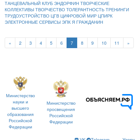
ТАНЦЕВАЛЬНЫЙ КЛУБ ЭНДОРФИН
ТВОРЧЕСКИЕ
КОЛЛЕКТИВЫ
ТВОРЧЕСТВО
ТОЛЕРАНТНОСТЬ
ТРЕНИНГИ
ТРУДОУСТРОЙСТВО
ЦГВ
ЦИФРОВОЙ МИР
ЦПИРК
ЭЛЕКТРОННЫЕ СЕРВИСЫ
ЭПК
Я ГРАЖДАНИН
«
2
3
4
5
6
7
8
9
10
11
»
Министерство
науки и
Министерство
высшего
просвещения
образования
Российской
Российской
Федерации
Федерации
VK
Telegram
Yappy