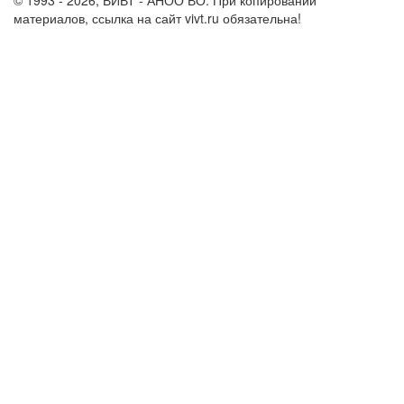
материалов, ссылка на сайт vivt.ru обязательна!
Политика в
отношении обработки персональных данных в ВИВТ – АНОО
ВО