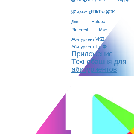
Яндекс
TikTok
OK
Дзен
Rutube
Pinterest
Max
Абитуриент VK
Абитуриент Tg
Приложение
Технобашня для
абитуриентов