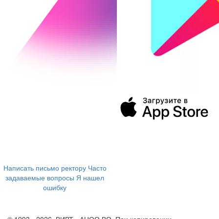
394043, г. Воронеж
ул. Ленина, 73а
+7 (473) 202-04-20
8 800 555-60-54
Написать письмо ректору
Часто
задаваемые вопросы
Я нашел
ошибку
info@vivt.ru
support@vivt.ru
© 1993 - 2026, ВИВТ - АНОО ВО. При копировании