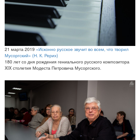
21 марта 2019
«Исконно русское звучит во всем, что творил
Мусоргский» (Н. К. Рерих)
180 лет со дня рождения гениального русского композитора
XIX столетия Модеста Петровича Мусоргского.