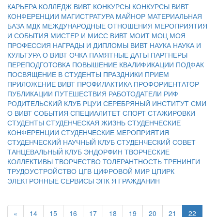
КАРЬЕРА
КОЛЛЕДЖ ВИВТ
КОНКУРСЫ
КОНКУРСЫ ВИВТ
КОНФЕРЕНЦИИ
МАГИСТРАТУРА
МАЙНОР
МАТЕРИАЛЬНАЯ
БАЗА
МДК
МЕЖДУНАРОДНЫЕ ОТНОШЕНИЯ
МЕРОПРИЯТИЯ
И СОБЫТИЯ
МИСТЕР И МИСС ВИВТ
МОИТ
МОЦ
МОЯ
ПРОФЕССИЯ
НАГРАДЫ И ДИПЛОМЫ ВИВТ
НАУКА
НАУКА И
КУЛЬТУРА
О ВИВТ
ОЧКА
ПАМЯТНЫЕ ДАТЫ
ПАРТНЕРЫ
ПЕРЕПОДГОТОВКА
ПОВЫШЕНИЕ КВАЛИФИКАЦИИ
ПОДФАК
ПОСВЯЩЕНИЕ В СТУДЕНТЫ
ПРАЗДНИКИ
ПРИЕМ
ПРИЛОЖЕНИЕ ВИВТ
ПРОФИЛАКТИКА
ПРОФОРИЕНТАТОР
ПУБЛИКАЦИИ
ПУТЕШЕСТВИЯ
РАБОТОДАТЕЛИ
РИФ
РОДИТЕЛЬСКИЙ КЛУБ
РЦУИ
СЕРЕБРЯНЫЙ ИНСТИТУТ
СМИ
О ВИВТ
СОБЫТИЯ
СПЕЦИАЛИТЕТ
СПОРТ
СТАЖИРОВКИ
СТУДЕНТЫ
СТУДЕНЧЕСКАЯ ЖИЗНЬ
СТУДЕНЧЕСКИЕ
КОНФЕРЕНЦИИ
СТУДЕНЧЕСКИЕ МЕРОПРИЯТИЯ
СТУДЕНЧЕСКИЙ НАУЧНЫЙ КЛУБ
СТУДЕНЧЕСКИЙ СОВЕТ
ТАНЦЕВАЛЬНЫЙ КЛУБ ЭНДОРФИН
ТВОРЧЕСКИЕ
КОЛЛЕКТИВЫ
ТВОРЧЕСТВО
ТОЛЕРАНТНОСТЬ
ТРЕНИНГИ
ТРУДОУСТРОЙСТВО
ЦГВ
ЦИФРОВОЙ МИР
ЦПИРК
ЭЛЕКТРОННЫЕ СЕРВИСЫ
ЭПК
Я ГРАЖДАНИН
«
14
15
16
17
18
19
20
21
22