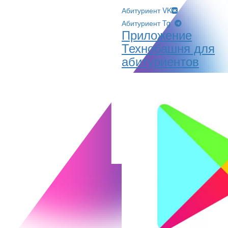
Абитуриент VK
Абитуриент Tg
Приложение
Технобашня для
абитуриентов