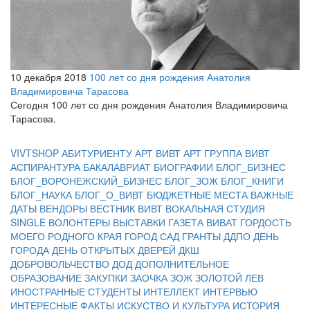
10 декабря 2018
100 лет со дня рождения Анатолия
Владимировича Тарасова
Сегодня 100 лет со дня рождения Анатолия Владимировича
Тарасова.
VIVTSHOP
АБИТУРИЕНТУ
АРТ ВИВТ
АРТ ГРУППА ВИВТ
АСПИРАНТУРА
БАКАЛАВРИАТ
БИОГРАФИИ
БЛОГ_БИЗНЕС
БЛОГ_ВОРОНЕЖСКИЙ_БИЗНЕС
БЛОГ_ЗОЖ
БЛОГ_КНИГИ
БЛОГ_НАУКА
БЛОГ_О_ВИВТ
БЮДЖЕТНЫЕ МЕСТА
ВАЖНЫЕ
ДАТЫ
ВЕНДОРЫ
ВЕСТНИК ВИВТ
ВОКАЛЬНАЯ СТУДИЯ
SINGLE
ВОЛОНТЕРЫ
ВЫСТАВКИ
ГАЗЕТА ВИВАТ
ГОРДОСТЬ
МОЕГО РОДНОГО КРАЯ
ГОРОД САД
ГРАНТЫ
ДДПО
ДЕНЬ
ГОРОДА
ДЕНЬ ОТКРЫТЫХ ДВЕРЕЙ
ДКШ
ДОБРОВОЛЬЧЕСТВО
ДОД
ДОПОЛНИТЕЛЬНОЕ
ОБРАЗОВАНИЕ
ЗАКУПКИ
ЗАОЧКА
ЗОЖ
ЗОЛОТОЙ ЛЕВ
ИНОСТРАННЫЕ СТУДЕНТЫ
ИНТЕЛЛЕКТ
ИНТЕРВЬЮ
ИНТЕРЕСНЫЕ ФАКТЫ
ИСКУСТВО И КУЛЬТУРА
ИСТОРИЯ