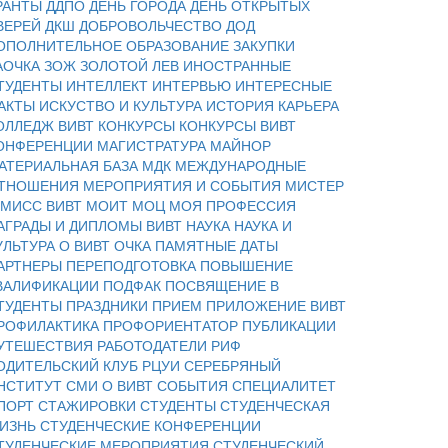
РАНТЫ
ДДПО
ДЕНЬ ГОРОДА
ДЕНЬ ОТКРЫТЫХ
ВЕРЕЙ
ДКШ
ДОБРОВОЛЬЧЕСТВО
ДОД
ОПОЛНИТЕЛЬНОЕ ОБРАЗОВАНИЕ
ЗАКУПКИ
АОЧКА
ЗОЖ
ЗОЛОТОЙ ЛЕВ
ИНОСТРАННЫЕ
ТУДЕНТЫ
ИНТЕЛЛЕКТ
ИНТЕРВЬЮ
ИНТЕРЕСНЫЕ
АКТЫ
ИСКУСТВО И КУЛЬТУРА
ИСТОРИЯ
КАРЬЕРА
ОЛЛЕДЖ ВИВТ
КОНКУРСЫ
КОНКУРСЫ ВИВТ
ОНФЕРЕНЦИИ
МАГИСТРАТУРА
МАЙНОР
АТЕРИАЛЬНАЯ БАЗА
МДК
МЕЖДУНАРОДНЫЕ
ТНОШЕНИЯ
МЕРОПРИЯТИЯ И СОБЫТИЯ
МИСТЕР
 МИСС ВИВТ
МОИТ
МОЦ
МОЯ ПРОФЕССИЯ
АГРАДЫ И ДИПЛОМЫ ВИВТ
НАУКА
НАУКА И
УЛЬТУРА
О ВИВТ
ОЧКА
ПАМЯТНЫЕ ДАТЫ
АРТНЕРЫ
ПЕРЕПОДГОТОВКА
ПОВЫШЕНИЕ
ВАЛИФИКАЦИИ
ПОДФАК
ПОСВЯЩЕНИЕ В
ТУДЕНТЫ
ПРАЗДНИКИ
ПРИЕМ
ПРИЛОЖЕНИЕ ВИВТ
РОФИЛАКТИКА
ПРОФОРИЕНТАТОР
ПУБЛИКАЦИИ
УТЕШЕСТВИЯ
РАБОТОДАТЕЛИ
РИФ
ОДИТЕЛЬСКИЙ КЛУБ
РЦУИ
СЕРЕБРЯНЫЙ
НСТИТУТ
СМИ О ВИВТ
СОБЫТИЯ
СПЕЦИАЛИТЕТ
ПОРТ
СТАЖИРОВКИ
СТУДЕНТЫ
СТУДЕНЧЕСКАЯ
ИЗНЬ
СТУДЕНЧЕСКИЕ КОНФЕРЕНЦИИ
ТУДЕНЧЕСКИЕ МЕРОПРИЯТИЯ
СТУДЕНЧЕСКИЙ