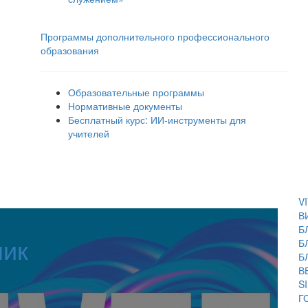
Программы дополнительного профессионального
образования
Образовательные программы
Нормативные документы
Бесплатный курс: ИИ‑инструменты для
учителей
V
В
Б
ник
Б
Б
В
S
Г