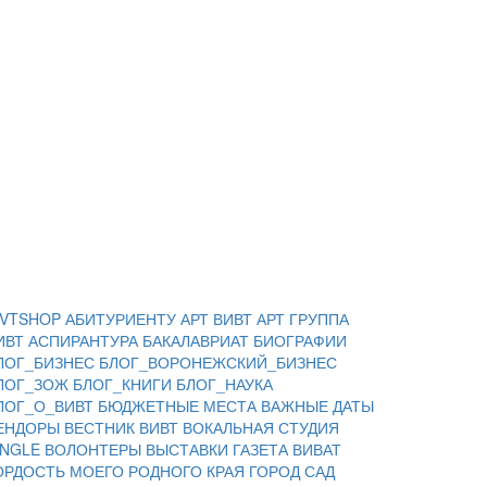
IVTSHOP
АБИТУРИЕНТУ
АРТ ВИВТ
АРТ ГРУППА
ИВТ
АСПИРАНТУРА
БАКАЛАВРИАТ
БИОГРАФИИ
ЛОГ_БИЗНЕС
БЛОГ_ВОРОНЕЖСКИЙ_БИЗНЕС
ЛОГ_ЗОЖ
БЛОГ_КНИГИ
БЛОГ_НАУКА
ЛОГ_О_ВИВТ
БЮДЖЕТНЫЕ МЕСТА
ВАЖНЫЕ ДАТЫ
ЕНДОРЫ
ВЕСТНИК ВИВТ
ВОКАЛЬНАЯ СТУДИЯ
INGLE
ВОЛОНТЕРЫ
ВЫСТАВКИ
ГАЗЕТА ВИВАТ
ОРДОСТЬ МОЕГО РОДНОГО КРАЯ
ГОРОД САД