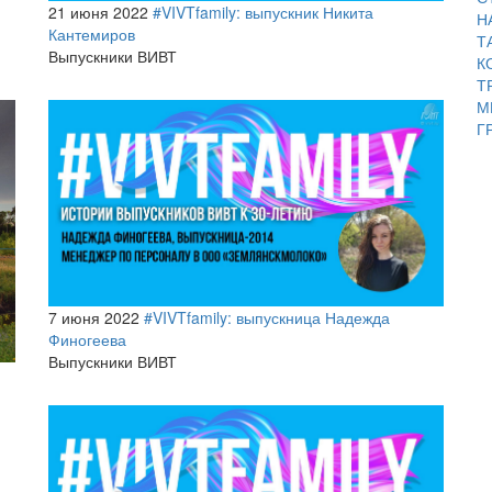
21 июня 2022
#VIVTfamily: выпускник Никита
Н
Кантемиров
Т
Выпускники ВИВТ
К
Т
М
Г
7 июня 2022
#VIVTfamily: выпускница Надежда
Финогеева
Выпускники ВИВТ